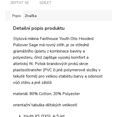
ZEPTAT SE
SDÍLET
Popis
Značka
Detailní popis produktu
S
tylová mikina Fasthouse Youth Otis Hooded
Pullover Sage má rovný střih, je ze středně
gramážního úpletu z kombinace bavlny a
polyesteru, čímž zajišťuje vysoký komfort a
atletický fit. Potisk brandových prvků skrze
plastisoltransfer (PVC či jiné polymerové složky v
tekuté formě) pro velkou stabilitu barvy a odonost
vůči otěru a jiné zátěži.
materiál: 80% Cotton, 20% Polyester
orientační tabulka dětských velikostí:
Youth XS (YXS): 4-5 let