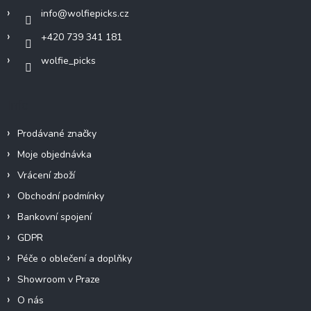
í
info
@
wolfiepicks.cz
+420 739 341 181
wolfie_picks
Info
Prodávané značky
Moje objednávka
Vrácení zboží
Obchodní podmínky
Bankovní spojení
GDPR
Péče o oblečení a doplňky
Showroom v Praze
O nás