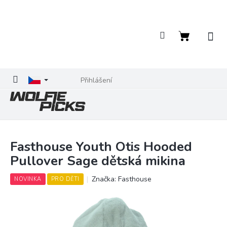
Přejít
na
obsah
Nákupní
košík
Přihlášení
Fasthouse Youth Otis Hooded
Pullover Sage dětská mikina
Značka:
Fasthouse
NOVINKA
PRO DĚTI