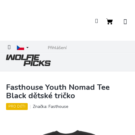
Přejít
na
obsah
Nákupní
košík
Přihlášení
Fasthouse Youth Nomad Tee
Black dětské tričko
Značka:
Fasthouse
PRO DĚTI