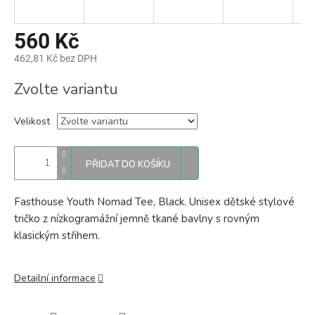
560 Kč
462,81 Kč bez DPH
Měrná
Zvolte variantu
cena:
Velikost
PŘIDAT DO KOŠÍKU
Fasthouse Youth Nomad Tee, Black. Unisex dětské stylové
tričko
z nízkogramážní jemně tkané bavlny s rovným
klasickým střihem.
Detailní informace