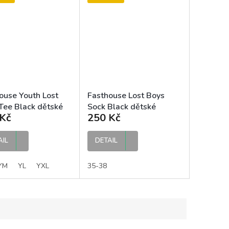
ouse Youth Lost
Fasthouse Lost Boys
Tee Black dětské
Sock Black dětské
Kč
250 Kč
ponožky
AIL
DETAIL
YM
YL
YXL
35-38