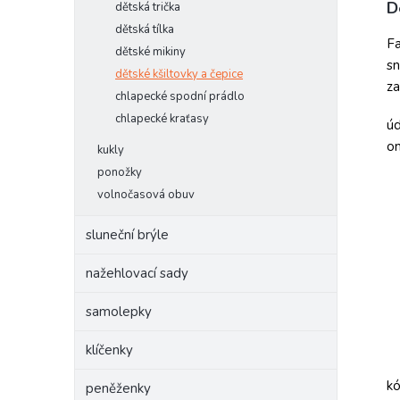
D
dětská trička
dětská tílka
Fa
dětské mikiny
sn
dětské kšiltovky a čepice
z
chlapecké spodní prádlo
chlapecké kraťasy
úd
om
kukly
ponožky
volnočasová obuv
sluneční brýle
nažehlovací sady
samolepky
klíčenky
k
peněženky