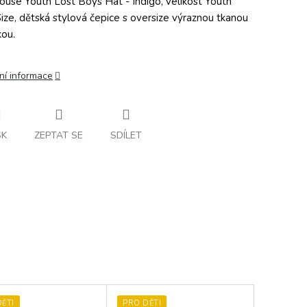
ouse Youth Lost Boys Hat - Indigo, velikost Youth
ize, dětská stylová čepice s oversize výraznou tkanou
kou.
ní informace
SK
ZEPTAT SE
SDÍLET
ĚTI
PRO DĚTI