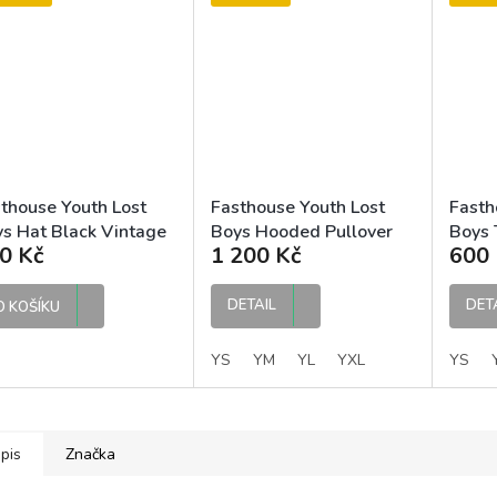
thouse Youth Lost
Fasthouse Youth Lost
Fasth
s Hat Black Vintage
Boys Hooded Pullover
Boys 
0 Kč
1 200 Kč
600 
d dětská kšiltovka
Black dětská mikina
tričko
DETAIL
DET
O KOŠÍKU
YS
YM
YL
YXL
YS
pis
Značka