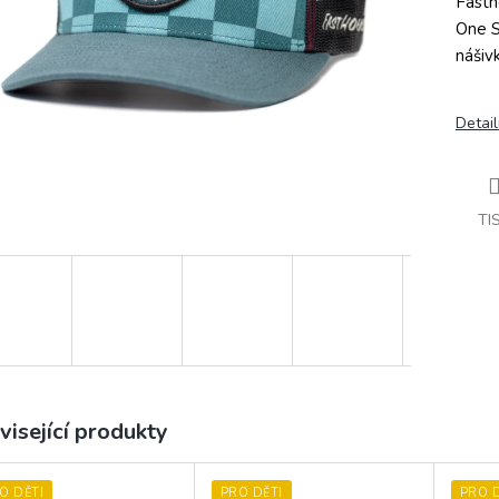
Fasth
One S
nášiv
Detail
TI
visející produkty
O DĚTI
PRO DĚTI
PRO D