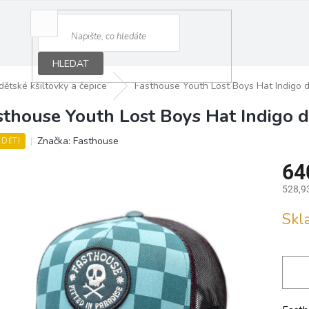
HLEDAT
dětské kšiltovky a čepice
Fasthouse Youth Lost Boys Hat Indigo d
sthouse Youth Lost Boys Hat Indigo d
Značka:
Fasthouse
 DĚTI
64
528,9
Měrná
Sk
cena: