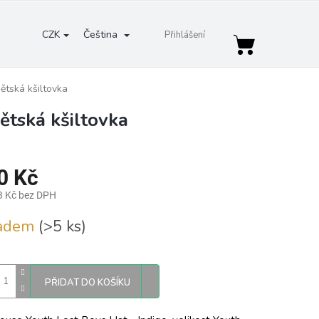
CZK
Čeština
Přihlášení
Nákupní
košík
ětská kšiltovka
ětská kšiltovka
0 Kč
3 Kč bez DPH
ladem
(>5 ks)
PŘIDAT DO KOŠÍKU