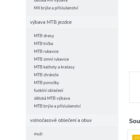
l
dětská MX výbava
MX brýle a příslušenství
výbava MTB jezdce
MTB dresy
MTB trička
MTB rukavice
MTB zimní rukavice
MTB kalhoty a kraťasy
MTB chrániče
MTB ponožky
funkční oblečení
dětská MTB výbava
MTB brýle a příslušenství
Sou
volnočasové oblečení a obuv
muži
PR