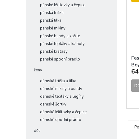
pánské kšiltovky a čepice
pánská trička
pánská tílka
pánské mikiny
pánské bundy a košile
pánské tepláky a kalhoty
pánské kraťasy
Fas
pánské spodní prádlo
Boy
ženy
64
Gol
dámská trička a tílka
D
dámské mikiny a bundy
dámské tepláky a legíny
dámské šortky
dámské kšiltovky a čepice
dámské spodní prádlo
Po
děti