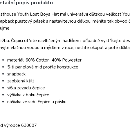
etailní popis produktu
sthouse Youth Lost Boys Hat má universální dětskou velikost Yout
apback plastový pásek s nastavitelnou délkou, měníte tak obvod če
aujme.
ržba: Čepici otřete navlhčeným hadříkem, případně vystříkejte des
yjte vlažnou vodou a mýdlem v ruce, nechte okapat a poté důkl
materiál: 60% Cotton, 40% Polyester
5-ti panelová mid profile konstrukce
snapback
zaoblený kšilt
síťka zezadu čepice
výšivka z boku čepice
nášivka zezadu čepice u pásku
ód výrobce 630007