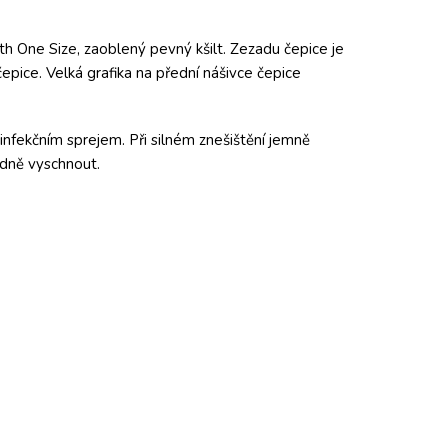
h One Size, zaoblený pevný kšilt. Zezadu čepice je
pice. Velká grafika na přední nášivce čepice
infekčním sprejem. Při silném znešištění jemně
adně vyschnout.