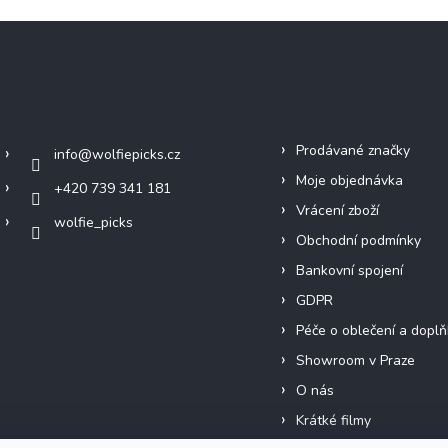
Kontakt
Info
Prodávané značky
info
@
wolfiepicks.cz
Moje objednávka
+420 739 341 181
Vrácení zboží
wolfie_picks
Obchodní podmínky
Bankovní spojení
GDPR
Péče o oblečení a doplň
Showroom v Praze
O nás
Krátké filmy