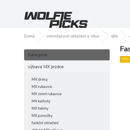
Přejít
na
obsah
Domů
volnočasové oblečení a obuv
děti
Fa
P
Přeskočit
o
Kategorie
kategorie
s
PRO
t
výbava MX jezdce
r
a
MX dresy
n
MX rukavice
n
MX zimní rukavice
í
MX kalhoty
p
MX helmy
a
MX ponožky
n
funkční oblečení
e