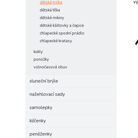
vý
dětská trička
dětská tílka
dětské mikiny
dětské kšiltovky a čepice
chlapecké spodní prádlo
chlapecké kraťasy
kukly
ponožky
volnočasová obuv
sluneční brýle
nažehlovací sady
samolepky
klíčenky
peněženky