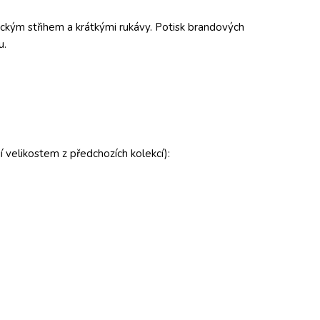
ickým střihem a krátkými rukávy. Potisk brandových
u.
í velikostem z předchozích kolekcí):