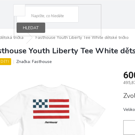
HLEDAT
dětská trička
Fasthouse Youth Liberty Tee White dětské tričko
sthouse Youth Liberty Tee White děts
Značka:
Fasthouse
 DĚTI
60
495,8
Měrná
Zvo
cena:
Veliko