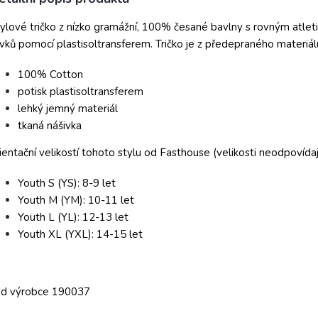
ylové tričko z nízko gramážní, 100% česané bavlny s rovným atlet
vků pomocí plastisoltransferem. Tričko je z předepraného materiál
100% Cotton
potisk plastisoltransferem
lehký jemný materiál
tkaná nášivka
ientační velikostí tohoto stylu od Fasthouse (velikosti neodpovídaj
Youth S (YS): 8-9 let
Youth M (YM): 10-11 let
Youth L (YL): 12-13 let
Youth XL (YXL): 14-15 let
ód výrobce 190037