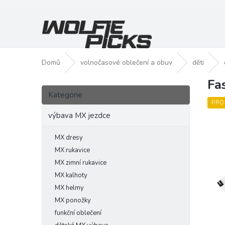
Přejít
na
obsah
Domů
volnočasové oblečení a obuv
děti
Fa
P
Přeskočit
o
Kategorie
kategorie
s
PRO
t
výbava MX jezdce
r
a
MX dresy
n
MX rukavice
n
MX zimní rukavice
í
MX kalhoty
p
MX helmy
a
MX ponožky
n
funkční oblečení
e