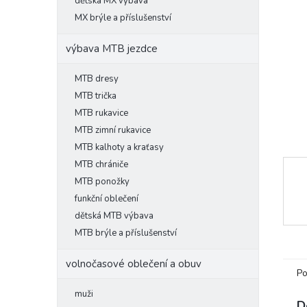
l
dětská MX výbava
MX brýle a příslušenství
výbava MTB jezdce
MTB dresy
MTB trička
MTB rukavice
MTB zimní rukavice
MTB kalhoty a kraťasy
MTB chrániče
MTB ponožky
funkční oblečení
dětská MTB výbava
MTB brýle a příslušenství
volnočasové oblečení a obuv
Po
muži
D