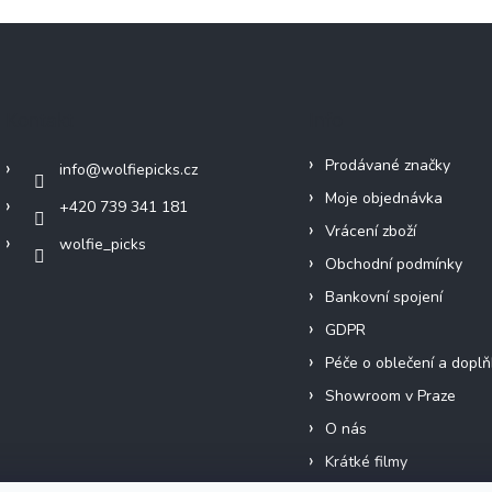
Kontakt
Info
Prodávané značky
info
@
wolfiepicks.cz
Moje objednávka
+420 739 341 181
Vrácení zboží
wolfie_picks
Obchodní podmínky
Bankovní spojení
GDPR
Péče o oblečení a doplň
Showroom v Praze
O nás
Krátké filmy