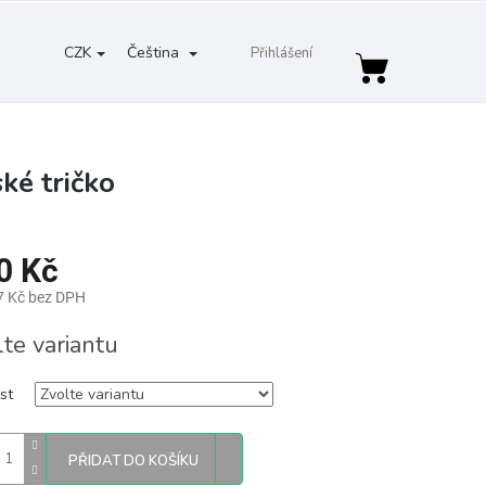
CZK
Čeština
Přihlášení
Nákupní
košík
ké tričko
0 Kč
7 Kč bez DPH
lte variantu
st
PŘIDAT DO KOŠÍKU