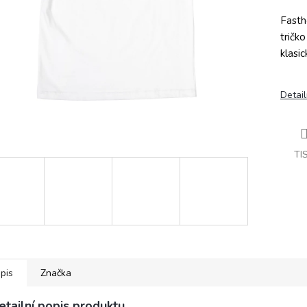
Fasth
tričk
klasi
Detail
TI
pis
Značka
etailní popis produktu