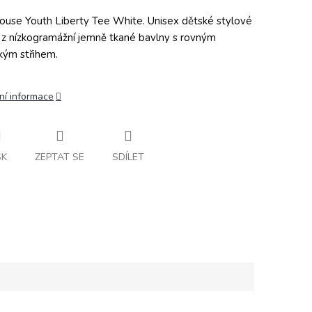
ouse Youth Liberty Tee White. Unisex dětské stylové
o z nízkogramážní jemně tkané bavlny s rovným
ckým střihem.
ní informace
SK
ZEPTAT SE
SDÍLET