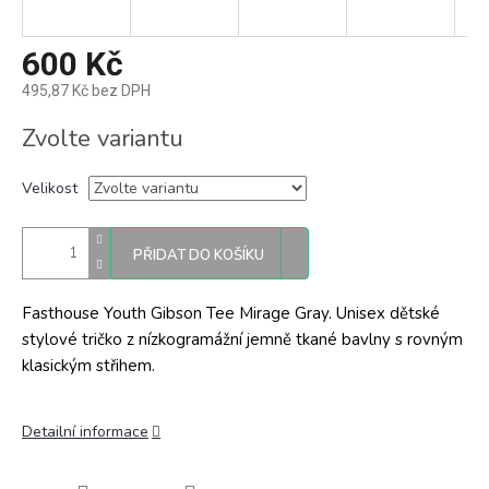
600 Kč
495,87 Kč bez DPH
Měrná
Zvolte variantu
cena:
Velikost
PŘIDAT DO KOŠÍKU
Fasthouse Youth Gibson Tee Mirage Gray. Unisex dětské
stylové tričko z nízkogramážní jemně tkané bavlny s rovným
klasickým střihem.
Detailní informace