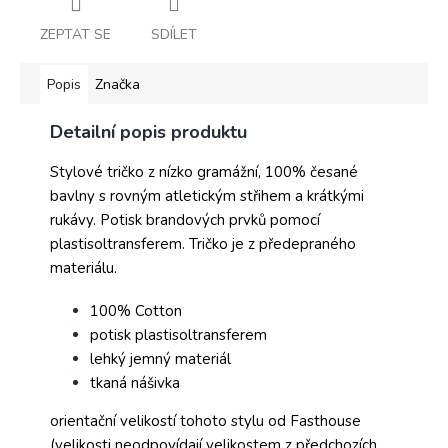
ZEPTAT SE
SDÍLET
Popis
Značka
Detailní popis produktu
Stylové tričko z nízko gramážní, 100% česané
bavlny s rovným atletickým střihem a krátkými
rukávy. Potisk brandových prvků pomocí
plastisoltransferem. Tričko je z předepraného
materiálu.
100% Cotton
potisk plastisoltransferem
lehký jemný materiál
tkaná nášivka
orientační velikostí tohoto stylu od Fasthouse
(velikosti neodpovídají velikostem z předchozích