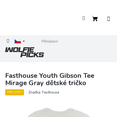
Přejít
na
obsah
Nákupní
košík
Přihlášení
Fasthouse Youth Gibson Tee
Mirage Gray dětské tričko
Značka:
Fasthouse
PRO DĚTI