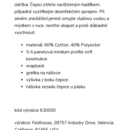
údržba: Čepici otřete navlhčeným hadříkem,
případně vystříkejte desinfekčním sprejem. Při
silném znešištění jemně omyjte vlažnou vodou a
mýdlem v ruce, nechte okapat a poté důkladně
vyschnout.
materiál: 60% Cotton, 40% Polyester
5-ti panelová medium profile soft
konstrukce
snapback
grafika na nášivce
výšivka z boku čepice
nášivka zezadu čepice u pásku
kód výrobce 630000
výrobce: Fasthouse, 28757 Industry Drive, Valencia,
California, 91355, USA