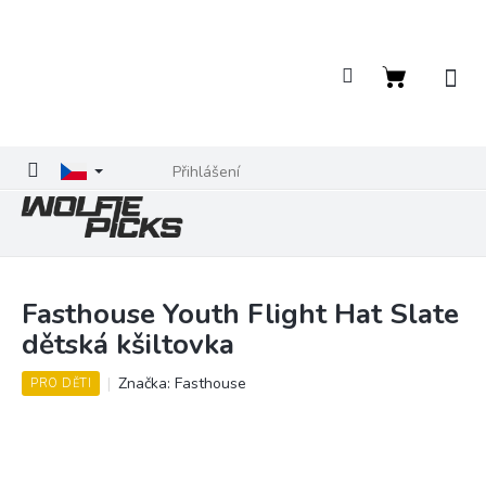
Přejít
na
obsah
Nákupní
košík
Přihlášení
Fasthouse Youth Flight Hat Slate
dětská kšiltovka
Značka:
Fasthouse
PRO DĚTI