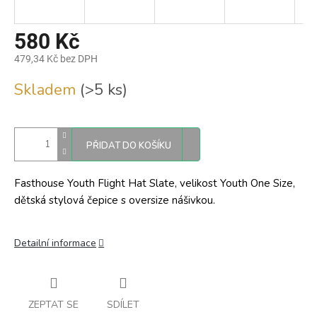
580 Kč
479,34 Kč bez DPH
Měrná
Skladem
(>5 ks)
cena:
PŘIDAT DO KOŠÍKU
Fasthouse Youth Flight Hat Slate, velikost Youth One Size,
dětská stylová čepice s oversize nášivkou.
Detailní informace
ZEPTAT SE
SDÍLET