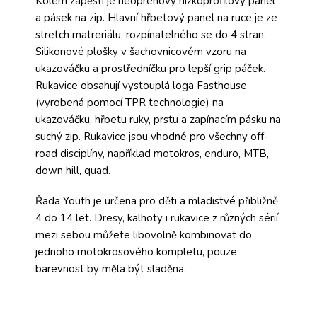
Kolem zápěstí je neoprenový nízkoprofilový panel
a pásek na zip. Hlavní hřbetový panel na ruce je ze
stretch matreriálu, rozpínatelného se do 4 stran.
Silikonové plošky v šachovnicovém vzoru na
ukazováčku a prostředníčku pro lepší grip páček.
Rukavice obsahují vystouplá loga Fasthouse
(vyrobená pomocí TPR technologie) na
ukazováčku, hřbetu ruky, prstu a zapínacím pásku na
suchý zip. Rukavice jsou vhodné pro všechny off-
road disciplíny, například motokros, enduro, MTB,
down hill, quad.
Řada Youth je určena pro děti a mladistvé přibližně
4 do 14 let. Dresy, kalhoty i rukavice z různých sérií
mezi sebou můžete libovolně kombinovat do
jednoho motokrosového kompletu, pouze
barevnost by měla být sladěna.