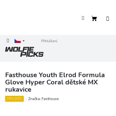
Přejít
na
obsah
Nákupní
košík
Přihlášení
Fasthouse Youth Elrod Formula
Glove Hyper Coral dětské MX
rukavice
Značka:
Fasthouse
PRO DĚTI