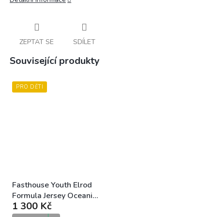
ZEPTAT SE
SDÍLET
Související produkty
PRO DĚTI
Fasthouse Youth Elrod
Formula Jersey Oceanic
1 300 Kč
Mint Hyper Coral dětský