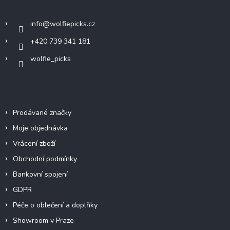
Kontakt
t
í
info
@
wolfiepicks.cz
+420 739 341 181
wolfie_picks
Info
Prodávané značky
Moje objednávka
Vrácení zboží
Obchodní podmínky
Bankovní spojení
GDPR
Péče o oblečení a doplňky
Showroom v Praze