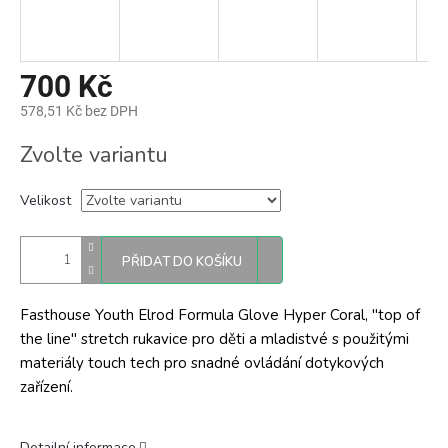
700 Kč
578,51 Kč bez DPH
Měrná
Zvolte variantu
cena:
Velikost
PŘIDAT DO KOŠÍKU
Fasthouse Youth Elrod Formula Glove Hyper Coral, "top of
the line" stretch rukavice pro děti a mladistvé s použitými
materiály touch tech pro snadné ovládání dotykových
zařízení.
Detailní informace