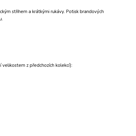
ickým střihem a krátkými rukávy. Potisk brandových
u.
í velikostem z předchozích kolekcí):