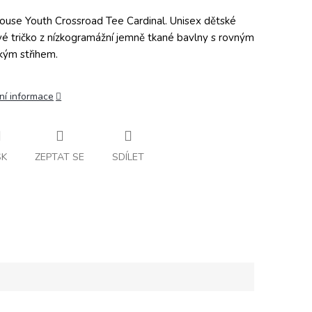
ouse Youth Crossroad Tee Cardinal. Unisex dětské
vé tričko z nízkogramážní jemně tkané bavlny s rovným
ckým střihem.
ní informace
SK
ZEPTAT SE
SDÍLET