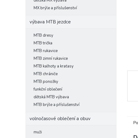
l
dětská MX výbava
MX brýle a příslušenství
výbava MTB jezdce
MTB dresy
MTB trička
MTB rukavice
MTB zimní rukavice
MTB kalhoty a kraťasy
MTB chrániče
MTB ponožky
funkční oblečení
dětská MTB výbava
MTB brýle a příslušenství
volnočasové oblečení a obuv
Po
muži
D