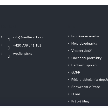
Kontakt
Info
Prodávané značky
info
@
wolfiepicks.cz
Moje objednávka
+420 739 341 181
Vrácení zboží
wolfie_picks
Obchodní podmínky
Bankovní spojení
GDPR
Péče o oblečení a doplň
Showroom v Praze
O nás
Krátké filmy