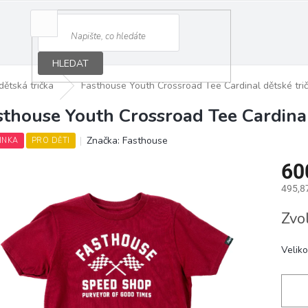
HLEDAT
dětská trička
Fasthouse Youth Crossroad Tee Cardinal dětské tri
sthouse Youth Crossroad Tee Cardinal
Značka:
Fasthouse
INKA
PRO DĚTI
60
495,8
Měrná
Zvo
cena:
Veliko