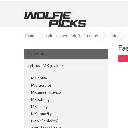
Přejít
na
obsah
Domů
volnočasové oblečení a obuv
děti
Fa
P
Přeskočit
o
Kategorie
kategorie
s
NOV
t
výbava MX jezdce
r
a
MX dresy
n
MX rukavice
n
MX zimní rukavice
í
MX kalhoty
p
MX helmy
a
MX ponožky
n
funkční oblečení
e