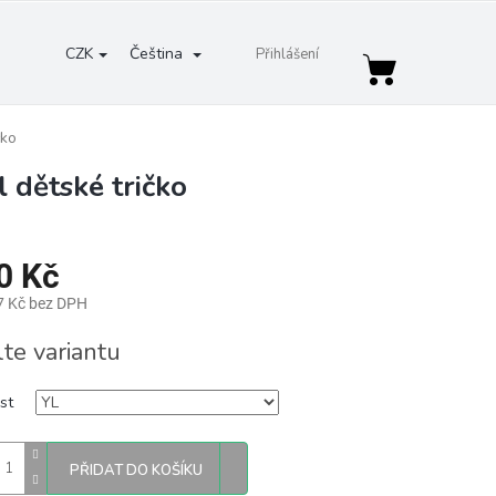
CZK
Čeština
Přihlášení
Nákupní
košík
čko
 dětské tričko
0 Kč
7 Kč bez DPH
lte variantu
st
PŘIDAT DO KOŠÍKU