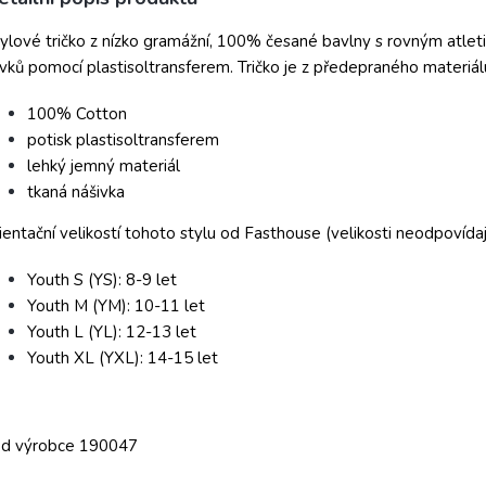
ylové tričko z nízko gramážní, 100% česané bavlny s rovným atlet
vků pomocí plastisoltransferem. Tričko je z předepraného materiál
100% Cotton
potisk plastisoltransferem
lehký jemný materiál
tkaná nášivka
ientační velikostí tohoto stylu od Fasthouse (velikosti neodpovídaj
Youth S (YS): 8-9 let
Youth M (YM): 10-11 let
Youth L (YL): 12-13 let
Youth XL (YXL): 14-15 let
ód výrobce 190047