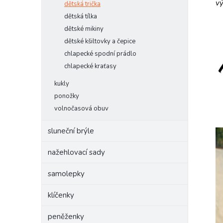
vý
dětská trička
dětská tílka
dětské mikiny
dětské kšiltovky a čepice
chlapecké spodní prádlo
chlapecké kraťasy
kukly
ponožky
volnočasová obuv
sluneční brýle
nažehlovací sady
samolepky
klíčenky
peněženky