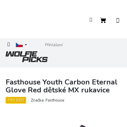
Přejít
na
obsah
Nákupní
košík
Přihlášení
Fasthouse Youth Carbon Eternal
Glove Red dětské MX rukavice
Značka:
Fasthouse
PRO DĚTI