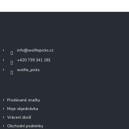
Z
á
p
a
Kontakt
t
í
info
@
wolfiepicks.cz
+420 739 341 181
wolfie_picks
Info
Prodávané značky
Moje objednávka
Vrácení zboží
Obchodní podmínky