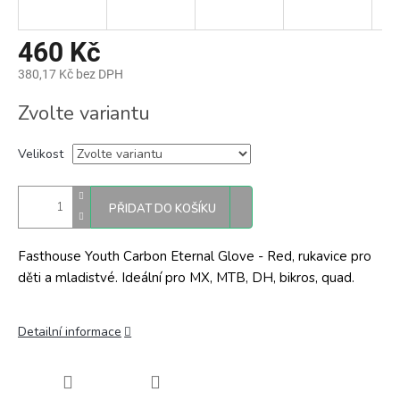
460 Kč
380,17 Kč bez DPH
Měrná
Zvolte variantu
cena:
Velikost
PŘIDAT DO KOŠÍKU
Fasthouse Youth Carbon Eternal Glove - Red, rukavice pro
děti a mladistvé. Ideální pro MX, MTB, DH, bikros, quad.
Detailní informace