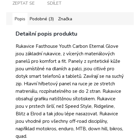
ZEPTAT SE
SDÍLET
Popis
Podobné (3)
Značka
Detailní popis produktu
Rukavice Fasthouse Youth Carbon Eternal Glove
jsou základní rukavice, z vícerých materiálových
panelů pro komfort a fit. Panely z syntetické kůže
jsou umístěné na dlaních a palci, jsou citlivé pro
dotyk smart telefonů a tabletů. Zavírají se na suchý
zip. Hlavní hřbetový panel na ruce je ze stretch
matreriálu, rozpínatelného se do 2 stran. Rukavice
obsahují grafiku natištěnou sítotiskem. Rukavice
jsou v prstech širší, než Speed Style, Ridgeline,
Blitz a Elrod a tak jdou lépe nasazovat. Rukavice
jsou vhodné pro všechny off-road disciplíny,
například motokros, enduro, MTB, down hill, bikros,
quad.