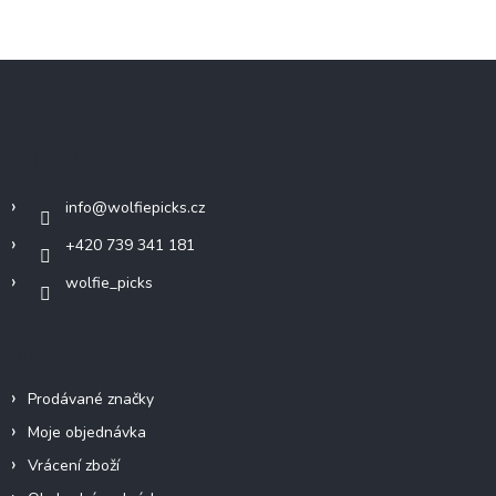
Z
á
p
a
Kontakt
t
í
info
@
wolfiepicks.cz
+420 739 341 181
wolfie_picks
Info
Prodávané značky
Moje objednávka
Vrácení zboží