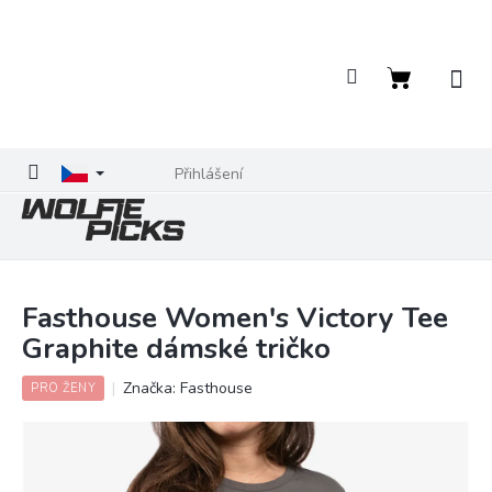
Přejít
na
obsah
Nákupní
košík
Přihlášení
Fasthouse Women's Victory Tee
Graphite dámské tričko
Značka:
Fasthouse
PRO ŽENY