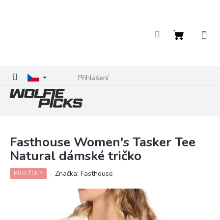
Přejít
na
obsah
Nákupní
košík
Přihlášení
Fasthouse Women's Tasker Tee
Natural dámské tričko
Značka:
Fasthouse
PRO ŽENY