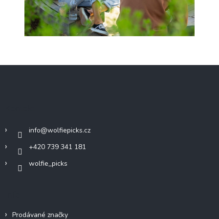
Z
á
p
a
Kontakt
t
í
info
@
wolfiepicks.cz
+420 739 341 181
wolfie_picks
Info
Prodávané značky