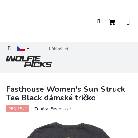
Přejít
na
obsah
Nákupní
košík
Přihlášení
Fasthouse Women's Sun Struck
Tee Black dámské tričko
Značka:
Fasthouse
PRO ŽENY