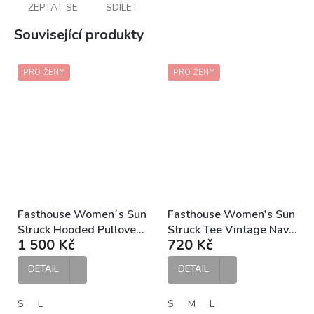
ZEPTAT SE
SDÍLET
Související produkty
PRO ŽENY
PRO ŽENY
Fasthouse Women´s Sun
Fasthouse Women's Sun
Struck Hooded Pullover
Struck Tee Vintage Navy
1 500 Kč
720 Kč
Vintage Black dámská
dámské tričko
mikina
DETAIL
DETAIL
S
L
S
M
L