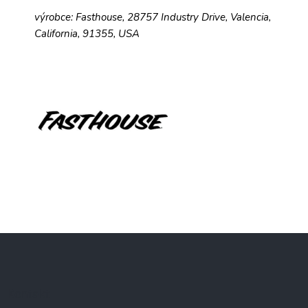
výrobce: Fasthouse, 28757 Industry Drive, Valencia,
California, 91355, USA
Z
á
p
a
Kontakt
t