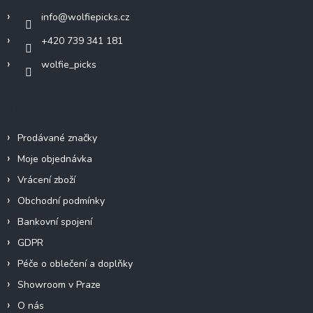
í
info
@
wolfiepicks.cz
+420 739 341 181
wolfie_picks
Info
Prodávané značky
Moje objednávka
Vrácení zboží
Obchodní podmínky
Bankovní spojení
GDPR
Péče o oblečení a doplňky
Showroom v Praze
O nás