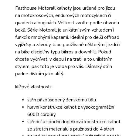
Fasthouse Motorall kalhoty jsou určené pro jízdu
na motokrosových, endurových motocyklech či
quadech a buginách. Velikost zvolte podle obvodu
boků. Série Motorall je unikátní svým vzhledem i
funkcí s mnohými kapsami. Ideální pro delší offroad
vyjížďky a závody. Jsou používané některými jezdci i
na bike disciplíny typu bikros a downhill. Pokud
chcete vyčnívat, v depu i na trati, a to unikátním
stylem, pak toto je volba pro vás. Dámský střih
padne dívkám jako ulitý.
klíčové vlastnosti:
střih přizpůsobený ženskému tělu
hlavní konstrukce kalhot z vysokogramážní
600D cordury
střední a spodní doplňková konstrukce kalhot
ze stretch materiálu s pružností do 4 stran