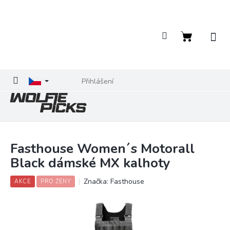
Přejít
na
obsah
Nákupní
košík
Přihlášení
Fasthouse Women´s Motorall
Black dámské MX kalhoty
Značka:
Fasthouse
AKCE
PRO ŽENY