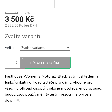
5 200 Kč
–32 %
3 500 Kč
2 892,56 Kč bez DPH
Měrná
Zvolte variantu
cena:
Velikost
PŘIDAT DO KOŠÍKU
Fasthouse Women´s Motorall, Black, svým vzhledem a
funkcí unikátní offroad lacláče pro dámy, vhodné pro
všechny offroad disciplíny jako je motokros, enduro, quad,
buggy. Jsou používané některými jezdci i na bikros a
downhill.