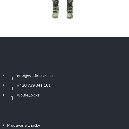
Z
á
p
a
Kontakt
t
í
info
@
wolfiepicks.cz
+420 739 341 181
wolfie_picks
Info
Prodávané značky