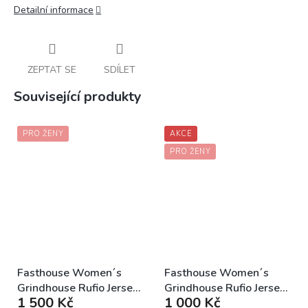
Detailní informace
ZEPTAT SE
SDÍLET
Související produkty
PRO ŽENY
AKCE
PRO ŽENY
Fasthouse Women´s
Fasthouse Women´s
Grindhouse Rufio Jersey
Grindhouse Rufio Jersey
1 500 Kč
1 000 Kč
Black dámský MX dres
Slate dámský MX dres