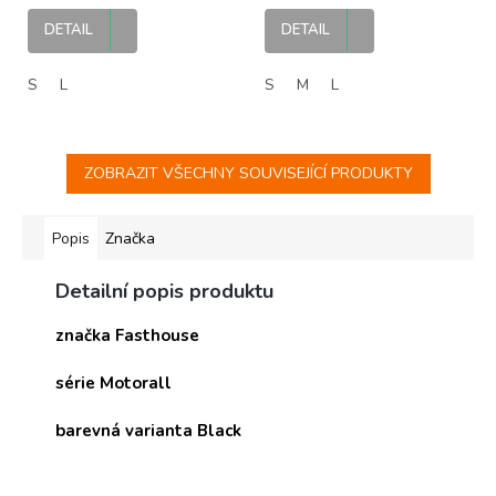
DETAIL
DETAIL
S
L
S
M
L
ZOBRAZIT VŠECHNY SOUVISEJÍCÍ PRODUKTY
Popis
Značka
Detailní popis produktu
značka Fasthouse
série Motorall
barevná varianta Black