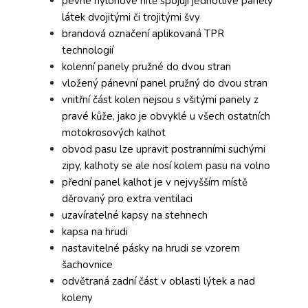
pevné nylonové nitě spojují jednotlivé panely
látek dvojitými či trojitými švy
brandová označení aplikovaná TPR
technologií
kolenní panely pružné do dvou stran
vložený pánevní panel pružný do dvou stran
vnitřní část kolen nejsou s všitými panely z
pravé kůže, jako je obvyklé u všech ostatních
motokrosových kalhot
obvod pasu lze upravit postranními suchými
zipy, kalhoty se ale nosí kolem pasu na volno
přední panel kalhot je v nejvyšším místě
děrovaný pro extra ventilaci
uzavíratelné kapsy na stehnech
kapsa na hrudi
nastavitelné pásky na hrudi se vzorem
šachovnice
odvětraná zadní část v oblasti lýtek a nad
koleny