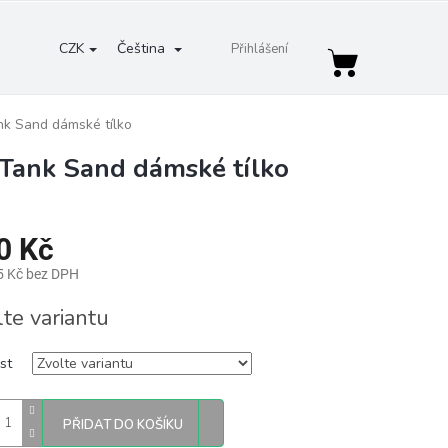
CZK
Čeština
Přihlášení
Nákupní
košík
k Sand dámské tílko
Tank Sand dámské tílko
0 Kč
5 Kč bez DPH
lte variantu
st
PŘIDAT DO KOŠÍKU