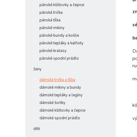
pánské kšiltovky a čepice
z
pánská trička
pánská tílka
s
pánské mikiny
pánské bundy a košile
b
pánské tepláky a kalhoty
pánské kraťasy
Dá
po
pánské spodní prádlo
ru
ženy
m
dámská trička a tílka
dámské mikiny a bundy
dámské tepláky a legíny
dámské šortky
k
dámské kšiltovky a čepice
dámské spodní prádlo
vý
děti