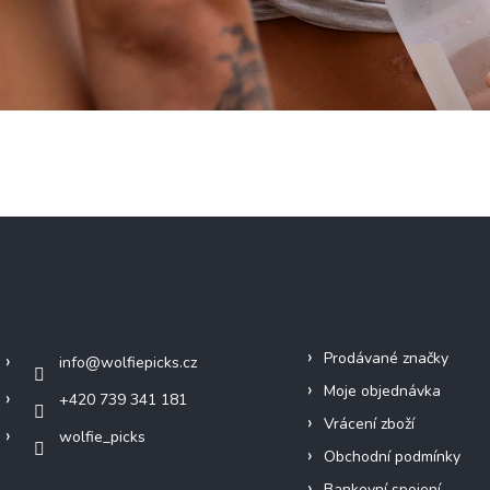
Kontakt
Info
Prodávané značky
info
@
wolfiepicks.cz
Moje objednávka
+420 739 341 181
Vrácení zboží
wolfie_picks
Obchodní podmínky
Bankovní spojení