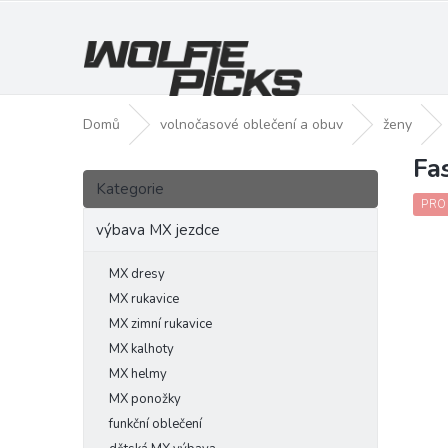
Přejít
na
obsah
Domů
volnočasové oblečení a obuv
ženy
Fa
P
Přeskočit
o
Kategorie
kategorie
s
PRO
t
výbava MX jezdce
r
a
MX dresy
n
MX rukavice
n
MX zimní rukavice
í
MX kalhoty
p
MX helmy
a
MX ponožky
n
funkční oblečení
e