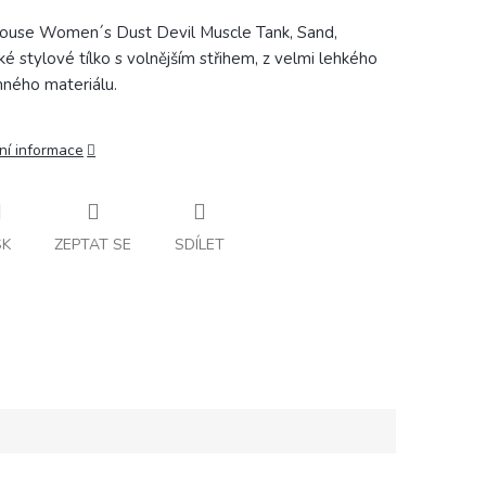
ouse Women´s Dust Devil Muscle Tank, Sand,
é stylové tílko s volnějším střihem, z velmi lehkého
mného materiálu.
ní informace
SK
ZEPTAT SE
SDÍLET