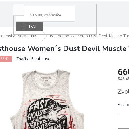
HLEDAT
dámská trička a tílka
Fasthouse Women´s Dust Devil Muscle Tan
sthouse Women´s Dust Devil Muscle 
Značka:
Fasthouse
 ŽENY
66
545,4
Měrná
Zvo
cena:
Veliko