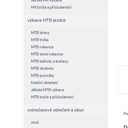
l
dětská MX výbava
MX brýle a příslušenství
výbava MTB jezdce
MTB dresy
MTB trička
MTB rukavice
MTB zimní rukavice
MTB kalhoty a kraťasy
MTB chrániče
MTB ponožky
funkční oblečení
dětská MTB výbava
MTB brýle a příslušenství
volnočasové oblečení a obuv
Po
muži
D