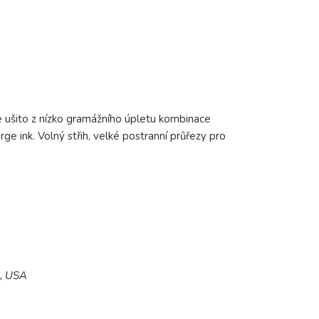
ušito z nízko gramážního úpletu kombinace
rge ink.
Volný střih, velké postranní průřezy pro
5, USA