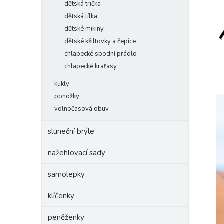
dětská trička
dětská tílka
dětské mikiny
dětské kšiltovky a čepice
chlapecké spodní prádlo
chlapecké kraťasy
kukly
ponožky
volnočasová obuv
sluneční brýle
nažehlovací sady
samolepky
klíčenky
peněženky