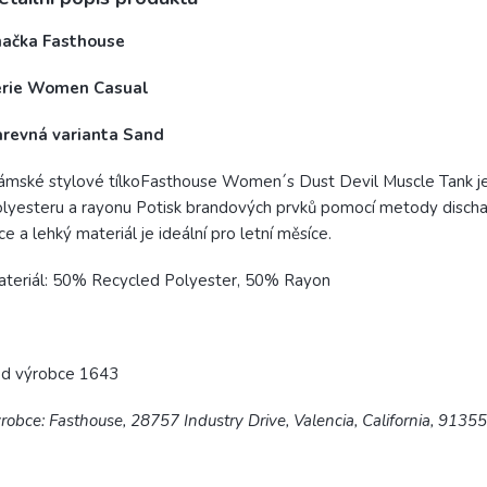
načka Fasthouse
érie Women Casual
arevná varianta Sand
mské stylové tílkoFasthouse Women´s Dust Devil Muscle Tank je 
lyesteru a rayonu
Potisk brandových prvků pomocí metody discha
ce a lehký materiál je ideální pro letní měsíce.
ateriál: 50% Recycled Polyester, 50% Rayon
ód výrobce 1643
robce: Fasthouse, 28757 Industry Drive, Valencia, California, 9135