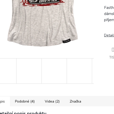
Fasth
dámsk
příje
Detail
TI
pis
Podobné (4)
Videa (2)
Značka
etailní popis produktu