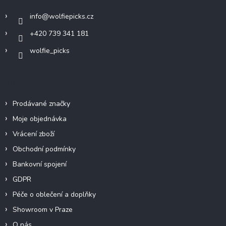
í
info
@
wolfiepicks.cz
+420 739 341 181
wolfie_picks
Info
Prodávané značky
Moje objednávka
Vrácení zboží
Obchodní podmínky
Bankovní spojení
GDPR
Péče o oblečení a doplňky
Showroom v Praze
O nás