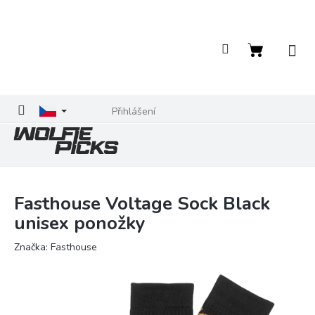
Přejít
na
obsah
Nákupní
košík
Přihlášení
Fasthouse Voltage Sock Black
unisex ponožky
Značka:
Fasthouse