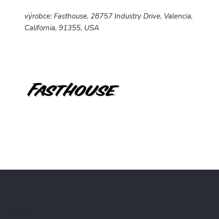
výrobce: Fasthouse, 28757 Industry Drive, Valencia,
California, 91355, USA
Z
á
p
a
Kontakt
t