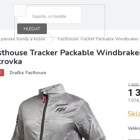
HLEDAT
pánské bundy a košile
Fasthouse Tracker Packable Windbraker L
sthouse Tracker Packable Windbraker
trovka
Značka:
Fasthouse
E
1 800
1 
1 074
Měrná
Sk
cena:
Veliko