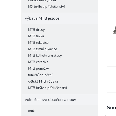
l
dětská MX výbava
MX brýle a příslušenství
výbava MTB jezdce
MTB dresy
MTB trička
MTB rukavice
MTB zimní rukavice
MTB kalhoty a kraťasy
MTB chrániče
MTB ponožky
funkční oblečení
dětská MTB výbava
MTB brýle a příslušenství
volnočasové oblečení a obuv
Sou
muži