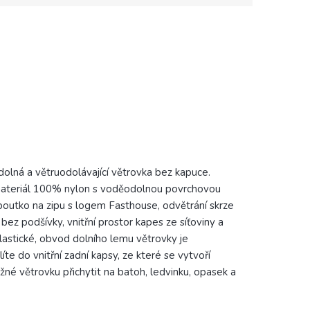
olná a větruodolávající větrovka bez kapuce.
ti: materiál 100% nylon s voděodolnou povrchovou
, poutko na zipu s logem Fasthouse, odvětrání skrze
bez podšívky, vnitřní prostor kapes ze síťoviny a
 elastické, obvod dolního lemu větrovky je
te do vnitřní zadní kapsy, ze které se vytvoří
né větrovku přichytit na batoh, ledvinku, opasek a