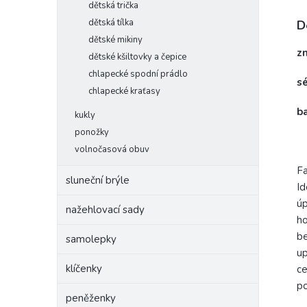
dětská trička
dětská tílka
D
dětské mikiny
z
dětské kšiltovky a čepice
chlapecké spodní prádlo
s
chlapecké kraťasy
b
kukly
ponožky
volnočasová obuv
Fa
sluneční brýle
Id
úp
nažehlovací sady
ho
be
samolepky
up
klíčenky
ce
p
peněženky