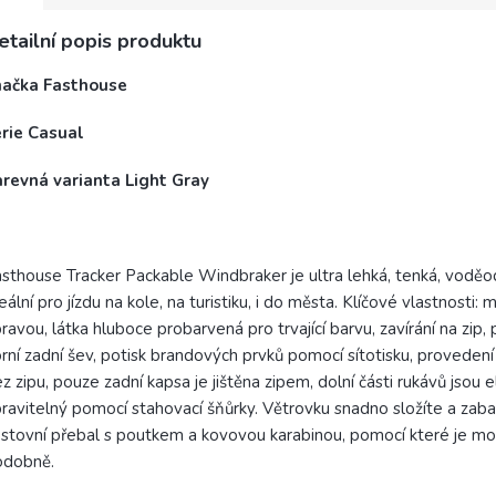
etailní popis produktu
načka Fasthouse
érie Casual
arevná varianta Light Gray
sthouse Tracker Packable Windbraker je ultra lehká, tenká, voděod
eální pro jízdu na kole, na turistiku, i do města. Klíčové vlastnos
ravou, látka hluboce probarvená pro trvající barvu, zavírání na zip
rní zadní šev, potisk brandových prvků pomocí sítotisku, provedení 
z zipu, pouze zadní kapsa je jištěna zipem, dolní části rukávů jsou
ravitelný pomocí stahovací šňůrky. Větrovku snadno složíte a zabalí
stovní přebal s poutkem a kovovou karabinou, pomocí které je mož
odobně.