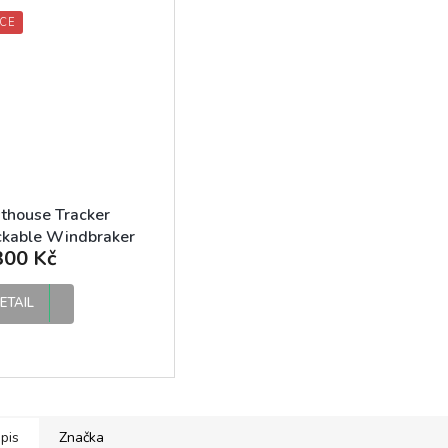
CE
thouse Tracker
ckable Windbraker
300 Kč
ck pánská funkční
rovka
ETAIL
pis
Značka