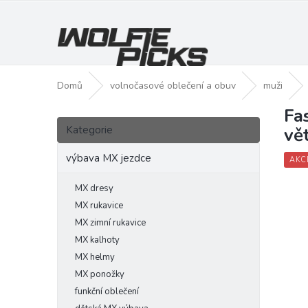
Přejít
na
obsah
Domů
volnočasové oblečení a obuv
muži
Fa
P
Přeskočit
o
Kategorie
vě
kategorie
s
t
výbava MX jezdce
AKC
r
a
MX dresy
n
MX rukavice
n
MX zimní rukavice
í
MX kalhoty
p
MX helmy
a
MX ponožky
n
funkční oblečení
e