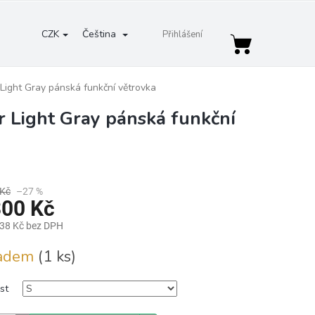
CZK
Čeština
Přihlášení
Nákupní
košík
ight Gray pánská funkční větrovka
 Light Gray pánská funkční
 Kč
–27 %
300 Kč
,38 Kč bez DPH
ladem
(1 ks)
st