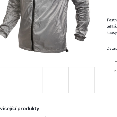
Fasth
lehká
kapsy
Detail
TI
visející produkty