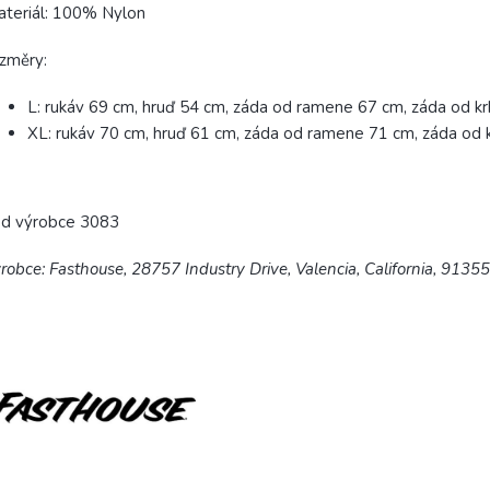
teriál: 100% Nylon
změry:
L: rukáv 69 cm, hruď 54 cm, záda od ramene 67 cm, záda od k
XL: rukáv 70 cm, hruď 61 cm, záda od ramene 71 cm, záda od 
ód výrobce 3083
robce: Fasthouse, 28757 Industry Drive, Valencia, California, 9135