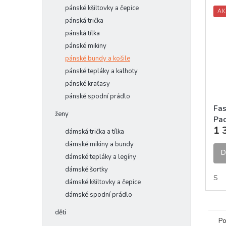
pánské kšiltovky a čepice
AK
pánská trička
pánská tílka
pánské mikiny
pánské bundy a košile
pánské tepláky a kalhoty
pánské kraťasy
pánské spodní prádlo
Fas
ženy
Pa
1 
Bla
dámská trička a tílka
vět
dámské mikiny a bundy
D
dámské tepláky a legíny
dámské šortky
S
dámské kšiltovky a čepice
dámské spodní prádlo
děti
Po