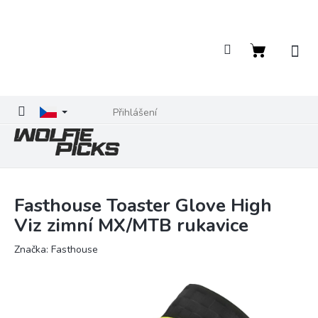
Přejít
na
obsah
Nákupní
košík
Přihlášení
Fasthouse Toaster Glove High
Viz zimní MX/MTB rukavice
Značka:
Fasthouse