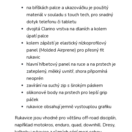
na bříškách palce a ukazováčku je použitý
materiál v souladu s touch tech, pro snadný
dotyk telefonu či tabletu
dvojitá Clarino vrstva na dlaních a kolem
úpatí palce
kolem zápěstí je elastický nízkoprofilový
panel (Molded Airprene) pro přesný fit
rukavic
hlavní hřbetový panel na ruce a na prstech je
zateplený, měkký uvnitř, shora připomíná
neoprén
zavírání na suchý zip s širokým páskem
silikonové body na prstech pro lepší grip
páček
rukavice obsahují jemně vystouplou grafiku
Rukavice jsou vhodné pro většinu off-road disciplín,
například motokros, enduro, quad, downhill. Dresy,
kalhoty i rukavice z různých sérií mezi sebou