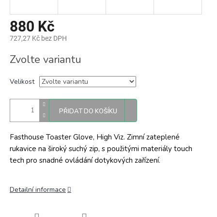
880 Kč
727,27 Kč bez DPH
Měrná
Zvolte variantu
cena:
Velikost
PŘIDAT DO KOŠÍKU
Fasthouse Toaster Glove, High Viz. Zimní zateplené
rukavice na široký suchý zip, s použitými materiály touch
tech pro snadné ovládání dotykových zařízení.
Detailní informace