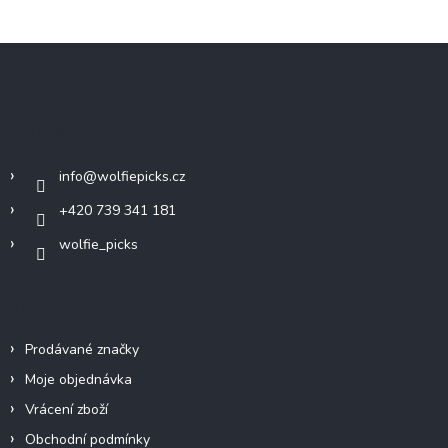
Z
á
p
a
Kontakt
t
í
info
@
wolfiepicks.cz
+420 739 341 181
wolfie_picks
Info
Prodávané značky
Moje objednávka
Vrácení zboží
Obchodní podmínky