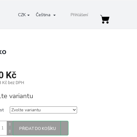
CZK
Čeština
Přihlášení
Nákupní
košík
ko
0 Kč
8 Kč bez DPH
lte variantu
st
PŘIDAT DO KOŠÍKU