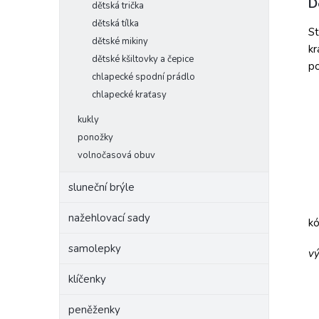
D
dětská trička
dětská tílka
St
dětské mikiny
kr
dětské kšiltovky a čepice
po
chlapecké spodní prádlo
chlapecké kraťasy
kukly
ponožky
volnočasová obuv
sluneční brýle
nažehlovací sady
k
samolepky
vý
klíčenky
peněženky