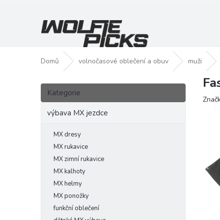
Přejít
na
obsah
Domů
volnočasové oblečení a obuv
muži
Fa
P
Přeskočit
o
Kategorie
kategorie
Znač
s
t
výbava MX jezdce
r
a
MX dresy
n
MX rukavice
n
MX zimní rukavice
í
MX kalhoty
p
MX helmy
a
MX ponožky
n
funkční oblečení
e