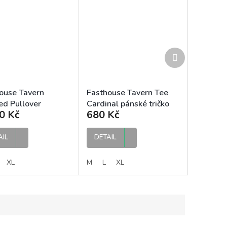
Další
produkt
ouse Tavern
Fasthouse Tavern Tee
d Pullover
Cardinal pánské tričko
0 Kč
680 Kč
nal pánská mikina
AIL
DETAIL
XL
M
L
XL