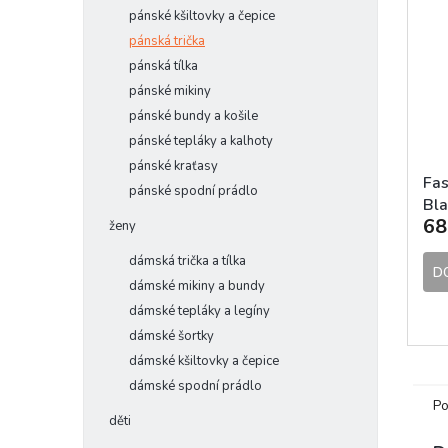
pánské kšiltovky a čepice
pánská trička
pánská tílka
pánské mikiny
pánské bundy a košile
pánské tepláky a kalhoty
pánské kraťasy
Fas
pánské spodní prádlo
Bla
68
ženy
dámská trička a tílka
D
dámské mikiny a bundy
dámské tepláky a legíny
dámské šortky
dámské kšiltovky a čepice
dámské spodní prádlo
Po
děti