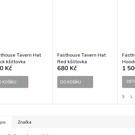
thouse Tavern Hat
Fasthouse Tavern Hat
Fasth
ck kšiltovka
Red kšiltovka
Hoode
0 Kč
680 Kč
1 50
Cardi
DET
O KOŠÍKU
DO KOŠÍKU
S
L
pis
Značka