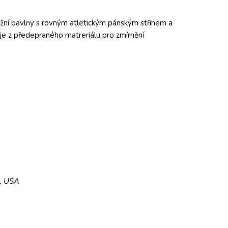
žní bavlny s rovným atletickým pánským střihem a
 je z předepraného matreriálu pro zmírnění
5, USA