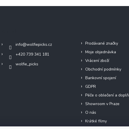
Kontakt
Info
Prodávané značky
info
@
wolfiepicks.cz
Moje objednávka
+420 739 341 181
Vrácení zboží
wolfie_picks
Obchodní podmínky
Bankovní spojení
GDPR
Péče o oblečení a doplň
Showroom v Praze
O nás
Krátké filmy