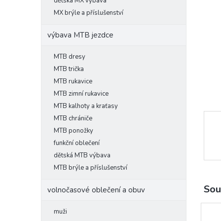
l
dětská MX výbava
MX brýle a příslušenství
výbava MTB jezdce
MTB dresy
MTB trička
MTB rukavice
MTB zimní rukavice
MTB kalhoty a kraťasy
MTB chrániče
MTB ponožky
funkční oblečení
dětská MTB výbava
MTB brýle a příslušenství
Sou
volnočasové oblečení a obuv
muži