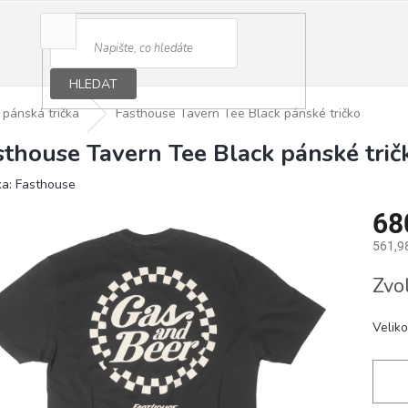
HLEDAT
pánská trička
Fasthouse Tavern Tee Black pánské tričko
sthouse Tavern Tee Black pánské trič
ka:
Fasthouse
68
561,9
Měrná
Zvo
cena:
Veliko