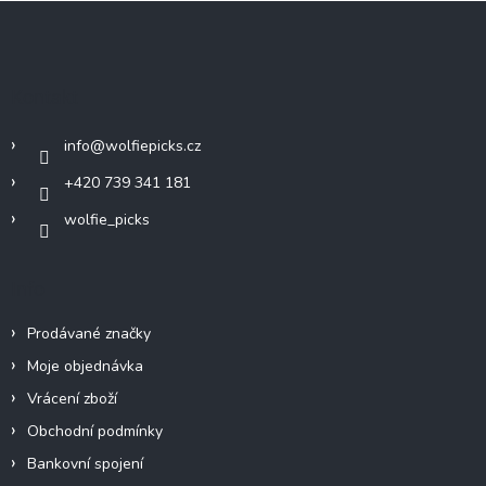
Z
á
p
a
Kontakt
t
í
info
@
wolfiepicks.cz
+420 739 341 181
wolfie_picks
Info
Prodávané značky
Moje objednávka
Vrácení zboží
Obchodní podmínky
Bankovní spojení