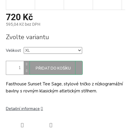
720 Kč
595,04 Kč bez DPH
Měrná
Zvolte variantu
cena:
Velikost
PŘIDAT DO KOŠÍKU
Fasthouse Sunset Tee Sage, stylové tričko z nízkogramážní
bavlny s rovným klasickým atletickým střihem.
Detailní informace