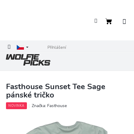
Přejít
na
obsah
Nákupní
košík
Přihlášení
Fasthouse Sunset Tee Sage
pánské tričko
Značka:
Fasthouse
NOVINKA