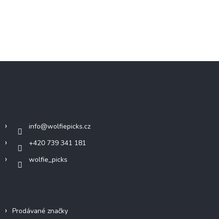
Z
á
p
a
Kontakt
t
í
info
@
wolfiepicks.cz
+420 739 341 181
wolfie_picks
Info
Prodávané značky