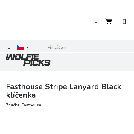
Přejít
na
obsah
Nákupní
košík
Přihlášení
Fasthouse Stripe Lanyard Black
klíčenka
Značka:
Fasthouse