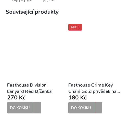
ZEPTAT SE
SDÍLET
Související produkty
AKCE
Fasthouse Division
Fasthouse Grime Key
Lanyard Red klíčenka
Chain Gold přívěšek na
270 Kč
180 Kč
klíče
DO KOŠÍKU
DO KOŠÍKU