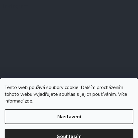
Instagram
Tento web používá soubory cookie. Dalším procházením
tohoto webu vyjadřujete souhlas s jejich používáním. Více
informací
zde
.
Sledovat na Instagramu
Nastavení
Souhlasím