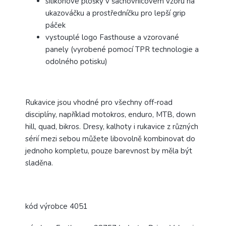
silikonové plošky v šachovnicovém vzoru na
ukazováčku a prostředníčku pro lepší grip
páček
vystouplé logo Fasthouse a vzorované
panely (vyrobené pomocí TPR technologie a
odolného potisku)
Rukavice jsou vhodné pro všechny off-road
disciplíny, například motokros, enduro, MTB, down
hill, quad, bikros.
Dresy, kalhoty i rukavice z různých
sérií mezi sebou můžete libovolně kombinovat do
jednoho kompletu, pouze barevnost by měla být
sladěna.
kód výrobce 4051