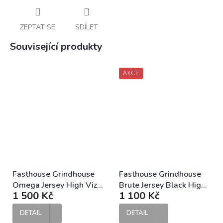
ZEPTAT SE
SDÍLET
Související produkty
AKCE
Fasthouse Grindhouse
Fasthouse Grindhouse
Omega Jersey High Viz
Brute Jersey Black High
1 500 Kč
1 100 Kč
Black MX dres
Viz MX dres
DETAIL
DETAIL