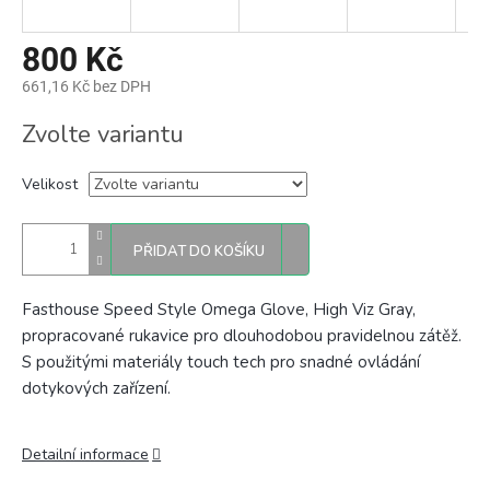
800 Kč
661,16 Kč bez DPH
Měrná
Zvolte variantu
cena:
Velikost
PŘIDAT DO KOŠÍKU
Fasthouse Speed Style Omega Glove, High Viz Gray,
propracované rukavice p
ro dlouhodobou pravidelnou zátěž.
S použitými materiály touch tech pro snadné ovládání
dotykových zařízení.
Detailní informace