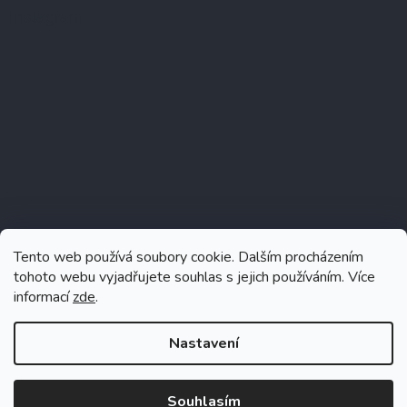
Instagram
Tento web používá soubory cookie. Dalším procházením
tohoto webu vyjadřujete souhlas s jejich používáním. Více
informací
zde
.
Sledovat na Instagramu
Nastavení
Souhlasím
Vytvořil Shoptet