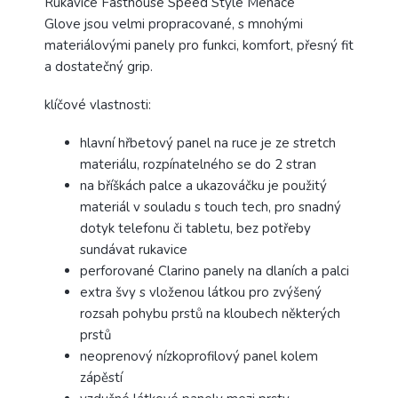
Rukavice Fasthouse Speed Style Menace
Glove
jsou velmi propracované, s mnohými
materiálovými panely pro funkci, komfort, přesný fit
a dostatečný grip.
klíčové vlastnosti:
hlavní hřbetový panel na ruce je ze stretch
materiálu, rozpínatelného se do 2 stran
na bříškách palce a ukazováčku je použitý
materiál v souladu s touch tech, pro snadný
dotyk telefonu či tabletu, bez potřeby
sundávat rukavice
perforované Clarino panely na dlaních a palci
extra švy s vloženou látkou pro zvýšený
rozsah pohybu prstů na kloubech některých
prstů
neoprenový nízkoprofilový panel kolem
zápěstí