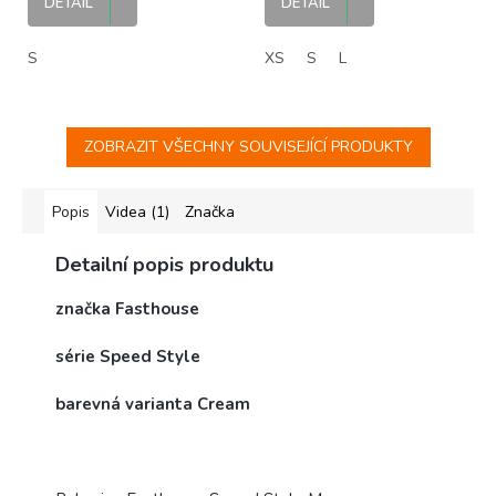
DETAIL
DETAIL
S
XS
S
L
ZOBRAZIT VŠECHNY SOUVISEJÍCÍ PRODUKTY
Popis
Videa (1)
Značka
Detailní popis produktu
značka Fasthouse
série Speed Style
barevná varianta Cream