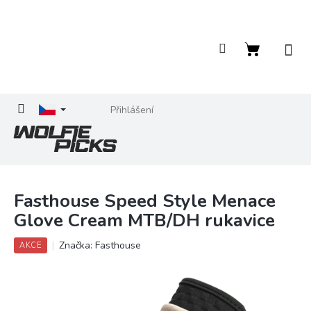
Přejít
na
obsah
Nákupní
košík
Přihlášení
Fasthouse Speed Style Menace
Glove Cream MTB/DH rukavice
Značka:
Fasthouse
AKCE