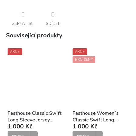
ZEPTAT SE
SDÍLET
Související produkty
AKCE
AKCE
PRO ŽENY
Fasthouse Classic Swift
Fasthouse Women´s
Long Sleeve Jersey
Classic Swift Long
1 000 Kč
1 000 Kč
Cream DH dres
Sleeve Jersey Cream
dámský MTB dres