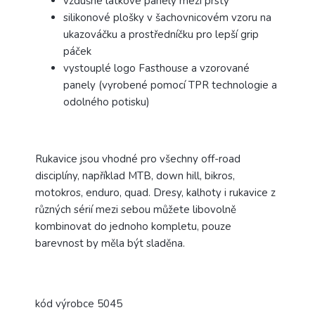
vzdušné látkové panely mezi prsty
silikonové plošky v šachovnicovém vzoru na
ukazováčku a prostředníčku pro lepší grip
páček
vystouplé logo Fasthouse a vzorované
panely (vyrobené pomocí TPR technologie a
odolného potisku)
Rukavice jsou vhodné pro všechny off-road
disciplíny, například MTB, down hill, bikros,
motokros, enduro, quad.
Dresy, kalhoty i rukavice z
různých sérií mezi sebou můžete libovolně
kombinovat do jednoho kompletu, pouze
barevnost by měla být sladěna.
kód výrobce 5045