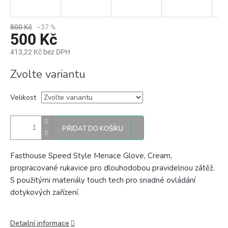
800 Kč
–37 %
500 Kč
413,22 Kč bez DPH
Měrná
Zvolte variantu
cena:
Velikost
PŘIDAT DO KOŠÍKU
Fasthouse Speed Style Menace Glove, Cream,
propracované rukavice p
ro dlouhodobou pravidelnou zátěž.
S použitými materiály touch tech pro snadné ovládání
dotykových zařízení.
Detailní informace