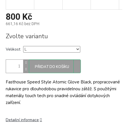
800 Kč
661,16 Kč bez DPH
Měrná
Zvolte variantu
cena:
Velikost
PŘIDAT DO KOŠÍKU
Fasthouse Speed Style Atomic Glove Black, propracované
rukavice pro dlouhodobou pravidelnou zátěž. S použitými
materiály touch tech pro snadné ovládání dotykových
zařízení.
Detailní informace