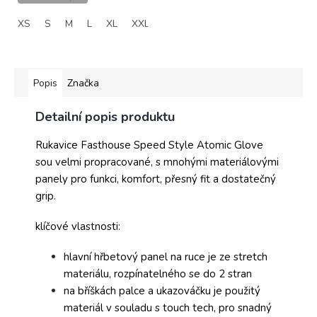
XS
S
M
L
XL
XXL
Popis
Značka
Detailní popis produktu
Rukavice Fasthouse Speed Style Atomic Glove
sou velmi propracované, s mnohými materiálovými
panely pro funkci, komfort, přesný fit a dostatečný
grip.
klíčové vlastnosti:
hlavní hřbetový panel na ruce je ze stretch
materiálu, rozpínatelného se do 2 stran
na bříškách palce a ukazováčku je použitý
materiál v souladu s touch tech, pro snadný