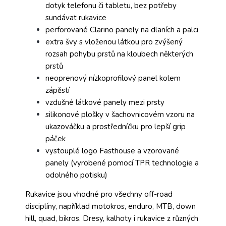
dotyk telefonu či tabletu, bez potřeby
sundávat rukavice
perforované Clarino panely na dlaních a palci
extra švy s vloženou látkou pro zvýšený
rozsah pohybu prstů na kloubech některých
prstů
neoprenový nízkoprofilový panel kolem
zápěstí
vzdušné látkové panely mezi prsty
silikonové plošky v šachovnicovém vzoru na
ukazováčku a prostředníčku pro lepší grip
páček
vystouplé logo Fasthouse a vzorované
panely (vyrobené pomocí TPR technologie a
odolného potisku)
Rukavice jsou vhodné pro všechny off-road
disciplíny, například motokros, enduro, MTB, down
hill, quad, bikros. Dresy, kalhoty i rukavice z různých