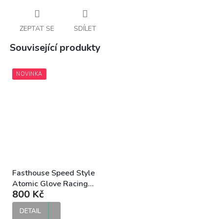
ZEPTAT SE
SDÍLET
Související produkty
NOVINKA
Fasthouse Speed Style
Atomic Glove Racing
800 Kč
Red MX rukavice
DETAIL