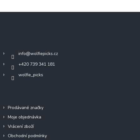
Z
á
p
a
Kontakt
t
í
info
@
wolfiepicks.cz
+420 739 341 181
wolfie_picks
Info
Prodávané značky
Moje objednávka
Vrácení zboží
Obchodní podmínky