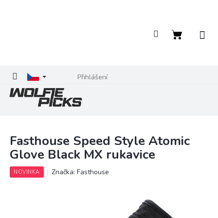
Přejít
na
obsah
Nákupní
košík
Přihlášení
Fasthouse Speed Style Atomic
Glove Black MX rukavice
Značka:
Fasthouse
NOVINKA