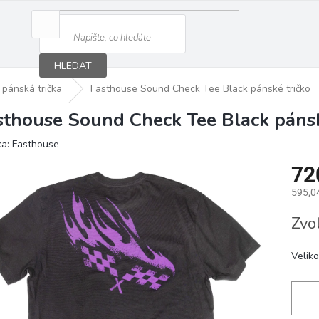
HLEDAT
pánská trička
Fasthouse Sound Check Tee Black pánské tričko
sthouse Sound Check Tee Black pánsk
ka:
Fasthouse
72
595,0
Měrná
Zvo
cena:
Veliko