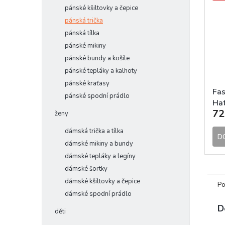
pánské kšiltovky a čepice
pánská trička
pánská tílka
pánské mikiny
pánské bundy a košile
pánské tepláky a kalhoty
pánské kraťasy
Fa
pánské spodní prádlo
Hat
72
kši
ženy
dámská trička a tílka
D
dámské mikiny a bundy
dámské tepláky a legíny
dámské šortky
dámské kšiltovky a čepice
Po
dámské spodní prádlo
D
děti