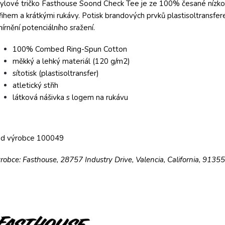
ylové tričko Fasthouse Soond Check Tee je ze 100% česané nízk
řihem a krátkými rukávy. Potisk brandových prvků plastisoltransfer
írnění potenciálního sražení.
100% Combed Ring-Spun Cotton
měkký a lehký materiál (120 g/m2)
sítotisk (plastisoltransfer)
atletický střih
látková nášivka s logem na rukávu
ód výrobce 100049
robce: Fasthouse, 28757 Industry Drive, Valencia, California, 9135