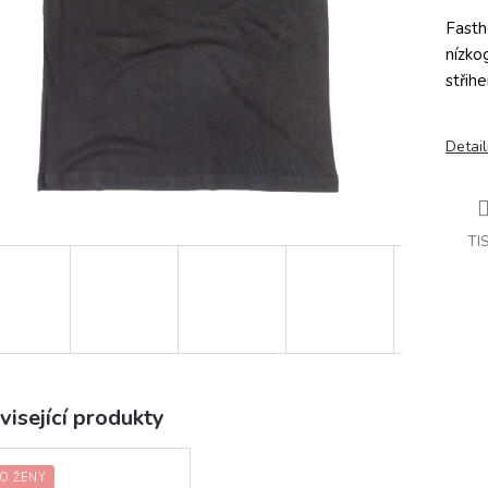
Fasth
nízko
střih
Detail
TI
visející produkty
O ŽENY