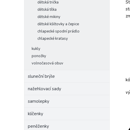
St
dětská trička
st
dětská tílka
zm
dětské mikiny
dětské kšiltovky a čepice
chlapecké spodní prádlo
chlapecké kraťasy
kukly
ponožky
volnočasová obuv
sluneční brýle
k
nažehlovací sady
vý
samolepky
klíčenky
peněženky