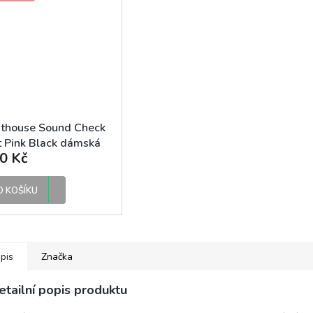
sthouse Sound Check
 Pink Black dámská
0 Kč
ltovka
O KOŠÍKU
pis
Značka
etailní popis produktu