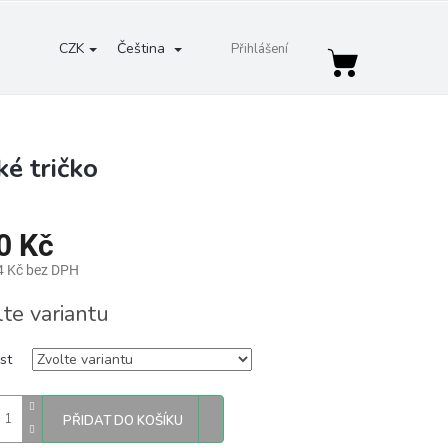
CZK
Čeština
Přihlášení
Nákupní
košík
é tričko
0 Kč
4 Kč bez DPH
lte variantu
st
PŘIDAT DO KOŠÍKU