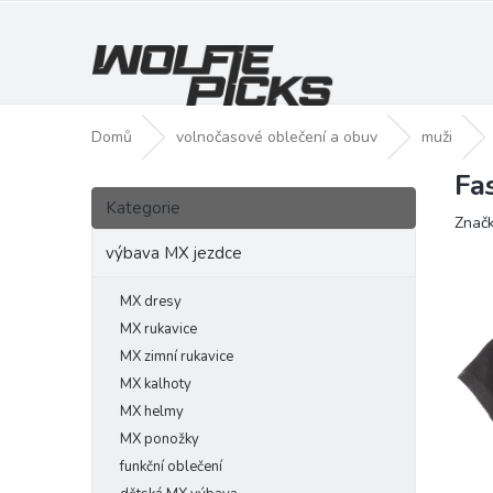
Přejít
na
obsah
Domů
volnočasové oblečení a obuv
muži
Fa
P
Přeskočit
o
Kategorie
kategorie
Znač
s
t
výbava MX jezdce
r
a
MX dresy
n
MX rukavice
n
MX zimní rukavice
í
MX kalhoty
p
MX helmy
a
MX ponožky
n
funkční oblečení
e