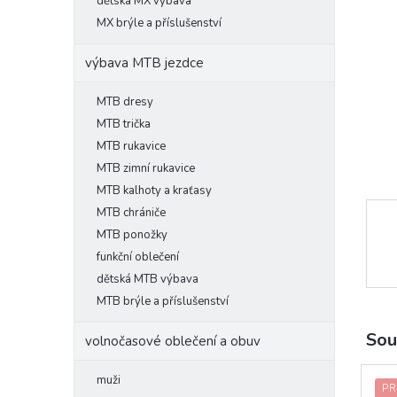
l
dětská MX výbava
MX brýle a příslušenství
výbava MTB jezdce
MTB dresy
MTB trička
MTB rukavice
MTB zimní rukavice
MTB kalhoty a kraťasy
MTB chrániče
MTB ponožky
funkční oblečení
dětská MTB výbava
MTB brýle a příslušenství
Sou
volnočasové oblečení a obuv
muži
PR