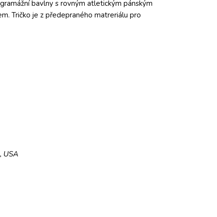
ogramážní bavlny s rovným atletickým pánským
em. Tričko je z předepraného matreriálu pro
5, USA