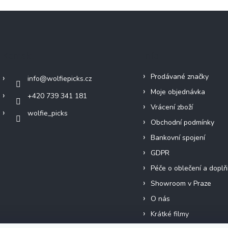
Kontakt
Info
Prodávané značky
info
@
wolfiepicks.cz
Moje objednávka
+420 739 341 181
Vrácení zboží
wolfie_picks
Obchodní podmínky
Bankovní spojení
GDPR
Péče o oblečení a doplň
Showroom v Praze
O nás
Krátké filmy