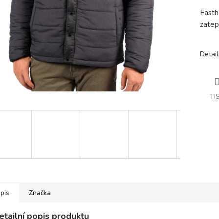
Fasth
zatep
Detail
TI
pis
Značka
etailní popis produktu