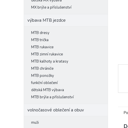
l
dětská MX výbava
MX brýle a příslušenství
výbava MTB jezdce
MTB dresy
MTB trička
MTB rukavice
MTB zimní rukavice
MTB kalhoty a kraťasy
MTB chrániče
MTB ponožky
funkční oblečení
dětská MTB výbava
MTB brýle a příslušenství
volnočasové oblečení a obuv
Po
muži
D