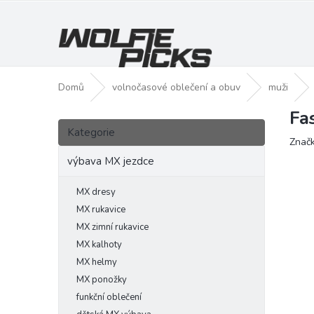
Přejít
na
obsah
Domů
volnočasové oblečení a obuv
muži
Fa
P
Přeskočit
o
Kategorie
kategorie
Znač
s
t
výbava MX jezdce
r
a
MX dresy
n
MX rukavice
n
MX zimní rukavice
í
MX kalhoty
p
MX helmy
a
MX ponožky
n
funkční oblečení
e