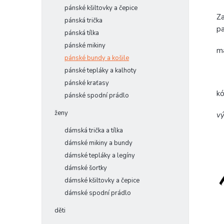
pánské kšiltovky a čepice
Za
pánská trička
pa
pánská tílka
pánské mikiny
ma
pánské bundy a košile
pánské tepláky a kalhoty
pánské kraťasy
k
pánské spodní prádlo
ženy
vý
dámská trička a tílka
dámské mikiny a bundy
dámské tepláky a legíny
dámské šortky
dámské kšiltovky a čepice
dámské spodní prádlo
děti