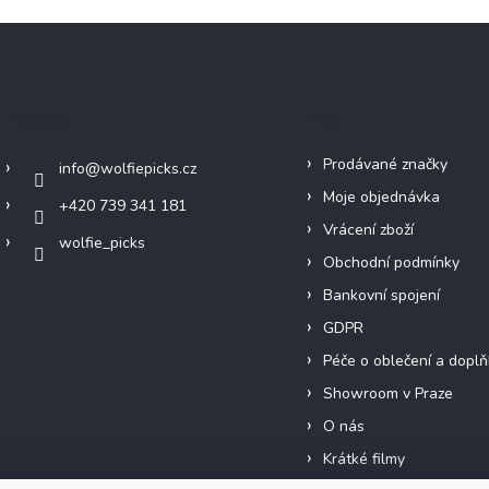
Kontakt
Info
Prodávané značky
info
@
wolfiepicks.cz
Moje objednávka
+420 739 341 181
Vrácení zboží
wolfie_picks
Obchodní podmínky
Bankovní spojení
GDPR
Péče o oblečení a doplň
Showroom v Praze
O nás
Krátké filmy