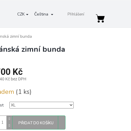
CZK
Čeština
Přihlášení
Nákupní
košík
ánská zimní bunda
pánská zimní bunda
700 Kč
,40 Kč bez DPH
ladem
(1 ks)
st
PŘIDAT DO KOŠÍKU