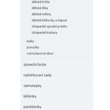
dětská trička
dětská tílka
dětské mikiny
dětské kšiltovky a čepice
chlapecké spodní prádlo
chlapecké kraťasy
kukly
ponožky
volnočasová obuv
sluneční brýle
nažehlovací sady
samolepky
klíčenky
peněženky