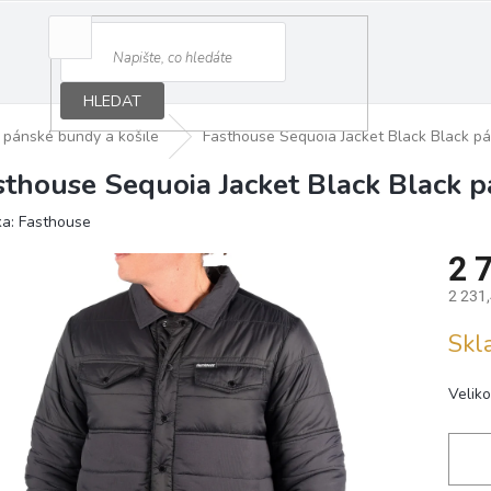
HLEDAT
pánské bundy a košile
Fasthouse Sequoia Jacket Black Black p
sthouse Sequoia Jacket Black Black 
ka:
Fasthouse
2 
2 231
Měrná
Sk
cena:
Veliko