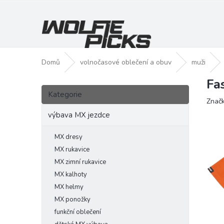
Přejít
na
obsah
Domů
volnočasové oblečení a obuv
muži
Fa
P
Přeskočit
o
Kategorie
kategorie
Znač
s
t
výbava MX jezdce
r
a
MX dresy
n
MX rukavice
n
MX zimní rukavice
í
MX kalhoty
p
MX helmy
a
MX ponožky
n
funkční oblečení
e