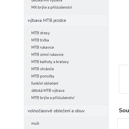
l
dětská MX výbava
MX brýle a příslušenství
výbava MTB jezdce
MTB dresy
MTB trička
MTB rukavice
MTB zimní rukavice
MTB kalhoty a kraťasy
MTB chrániče
MTB ponožky
funkční oblečení
dětská MTB výbava
MTB brýle a příslušenství
Sou
volnočasové oblečení a obuv
muži