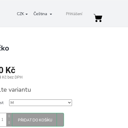
CZK
Čeština
Přihlášení
Nákupní
košík
čko
0 Kč
4 Kč bez DPH
lte variantu
st
PŘIDAT DO KOŠÍKU