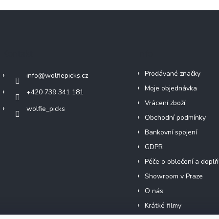
Kontakt
Info
Prodávané značky
info
@
wolfiepicks.cz
Moje objednávka
+420 739 341 181
Vrácení zboží
wolfie_picks
Obchodní podmínky
Bankovní spojení
GDPR
Péče o oblečení a doplň
Showroom v Praze
O nás
Krátké filmy