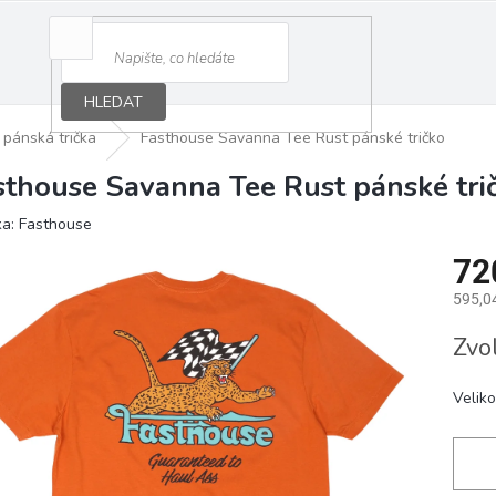
HLEDAT
pánská trička
Fasthouse Savanna Tee Rust pánské tričko
sthouse Savanna Tee Rust pánské tri
ka:
Fasthouse
72
595,0
Měrná
Zvo
cena:
Veliko