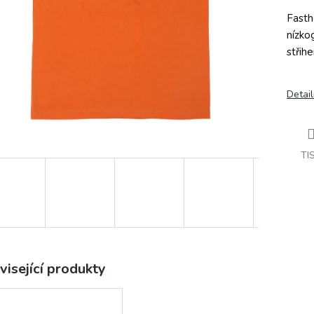
Fasth
nízko
střih
Detail
TI
visející produkty