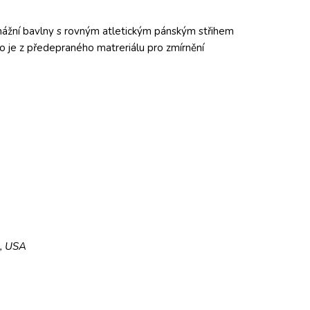
ážní bavlny s rovným atletickým pánským střihem
ko je z předepraného matreriálu pro zmírnění
5, USA