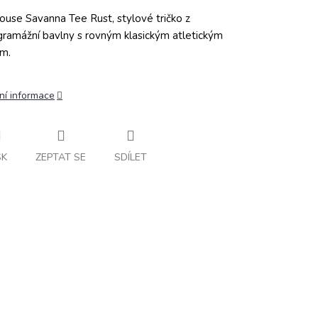
ouse Savanna Tee Rust, stylové tričko z
gramážní bavlny s rovným klasickým atletickým
em.
ní informace
SK
ZEPTAT SE
SDÍLET