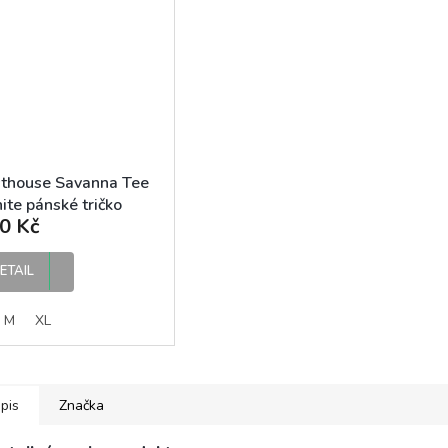
thouse Savanna Tee
te pánské tričko
0 Kč
ETAIL
M
XL
pis
Značka