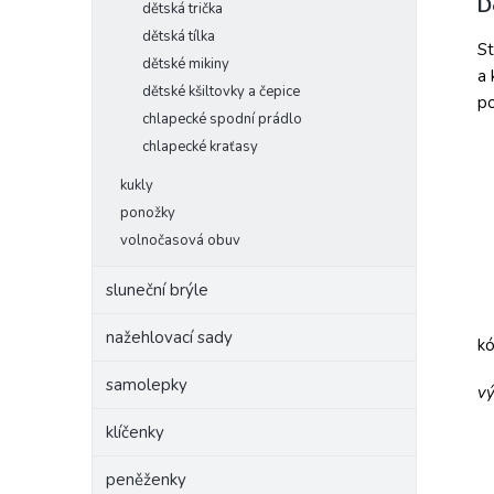
D
dětská trička
dětská tílka
St
dětské mikiny
a 
dětské kšiltovky a čepice
po
chlapecké spodní prádlo
chlapecké kraťasy
kukly
ponožky
volnočasová obuv
sluneční brýle
nažehlovací sady
k
samolepky
vý
klíčenky
peněženky