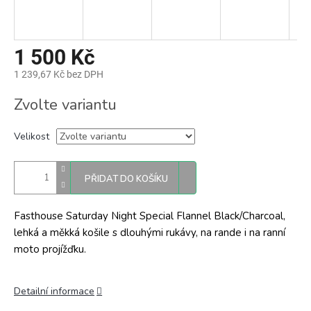
1 500 Kč
1 239,67 Kč bez DPH
Měrná
Zvolte variantu
cena:
Velikost
PŘIDAT DO KOŠÍKU
Fasthouse Saturday Night Special Flannel Black/Charcoal,
lehká a měkká košile s dlouhými rukávy, na rande i na ranní
moto projížďku.
Detailní informace