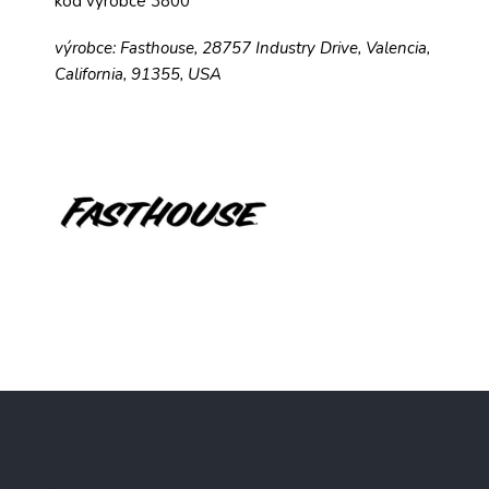
kód výrobce 3800
výrobce: Fasthouse, 28757 Industry Drive, Valencia,
California, 91355, USA
Z
á
p
a
Kontakt