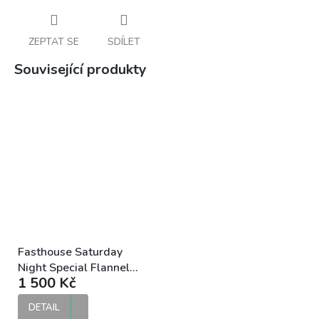
ZEPTAT SE
SDÍLET
Související produkty
Fasthouse Saturday
Night Special Flannel
1 500 Kč
Vintage Gold pánská
flanelová košile
DETAIL