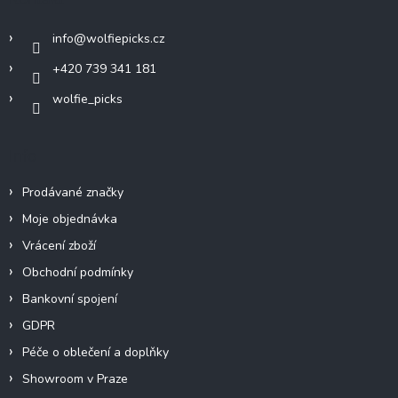
t
í
info
@
wolfiepicks.cz
+420 739 341 181
wolfie_picks
Info
Prodávané značky
Moje objednávka
Vrácení zboží
Obchodní podmínky
Bankovní spojení
GDPR
Péče o oblečení a doplňky
Showroom v Praze