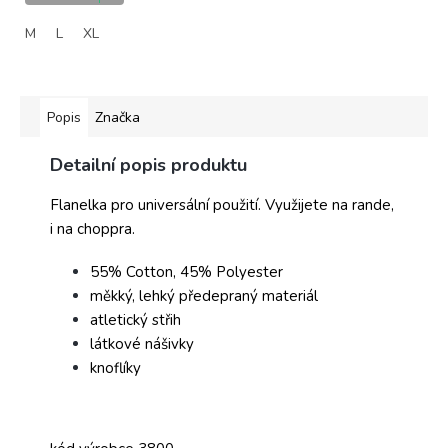
M
L
XL
Popis
Značka
Detailní popis produktu
Flanelka pro universální použití. Využijete na rande,
i na choppra.
55% Cotton, 45% Polyester
měkký, lehký předepraný materiál
atletický střih
látkové nášivky
knoflíky