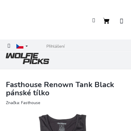
Přejít
na
obsah
Nákupní
košík
Přihlášení
Fasthouse Renown Tank Black
pánské tílko
Značka:
Fasthouse