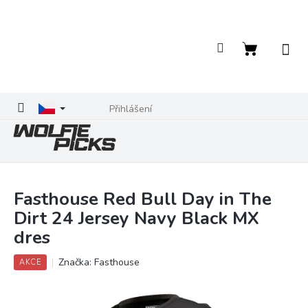
Přejít
na
obsah
Nákupní
košík
Přihlášení
Fasthouse Red Bull Day in The
Dirt 24 Jersey Navy Black MX
dres
Značka:
Fasthouse
AKCE