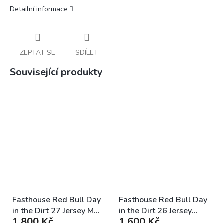
Detailní informace
ZEPTAT SE
SDÍLET
Související produkty
Fasthouse Red Bull Day
Fasthouse Red Bull Day
in the Dirt 27 Jersey MX
in the Dirt 26 Jersey
1 800 Kč
1 600 Kč
dres
Black White MX dres