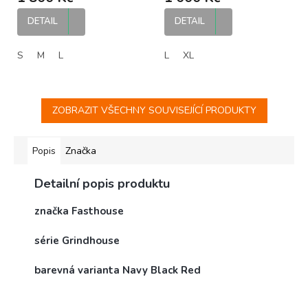
DETAIL
DETAIL
S
M
L
L
XL
ZOBRAZIT VŠECHNY SOUVISEJÍCÍ PRODUKTY
Popis
Značka
Detailní popis produktu
značka Fasthouse
série Grindhouse
barevná varianta Navy Black Red