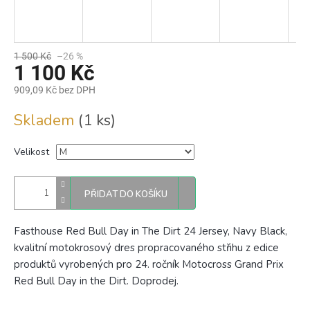
1 500 Kč
–26 %
1 100 Kč
909,09 Kč bez DPH
Měrná
Skladem
(1 ks)
cena:
Velikost
PŘIDAT DO KOŠÍKU
Fasthouse Red Bull Day in The Dirt 24 Jersey, Navy Black,
kvalitní motokrosový dres propracovaného střihu
z edice
produktů vyrobených pro 24. ročník Motocross Grand Prix
Red Bull Day in the Dirt. Doprodej.