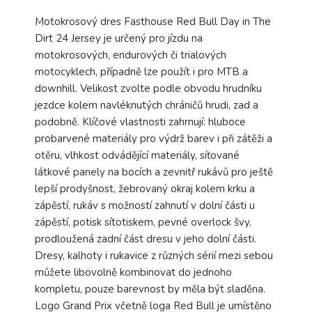
Motokrosový dres Fasthouse Red Bull Day in The
Dirt 24 Jersey je určený pro jízdu na
motokrosových, endurových či trialových
motocyklech, případně lze použít i pro MTB a
downhill. Velikost zvolte podle obvodu hrudníku
jezdce kolem navléknutých chráničů hrudi, zad a
podobně. Klíčové vlastnosti zahrnují: hluboce
probarvené materiály pro výdrž barev i při zátěži a
otěru, vlhkost odvádějící materiály, síťované
látkové panely na bocích a zevnitř rukávů pro ještě
lepší prodyšnost, žebrovaný okraj kolem krku a
zápěstí, rukáv s možností zahnutí v dolní části u
zápěstí, potisk sítotiskem, pevné overlock švy,
prodloužená zadní část dresu v jeho dolní části.
Dresy, kalhoty i rukavice z různých sérií mezi sebou
můžete libovolně kombinovat do jednoho
kompletu, pouze barevnost by měla být sladěna.
Logo Grand Prix včetně loga Red Bull je umístěno