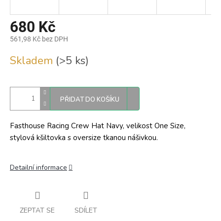
680 Kč
561,98 Kč bez DPH
Měrná
Skladem
(>5 ks)
cena:
PŘIDAT DO KOŠÍKU
Fasthouse Racing Crew Hat Navy, velikost One Size,
stylová kšiltovka s oversize tkanou nášivkou.
Detailní informace
ZEPTAT SE
SDÍLET