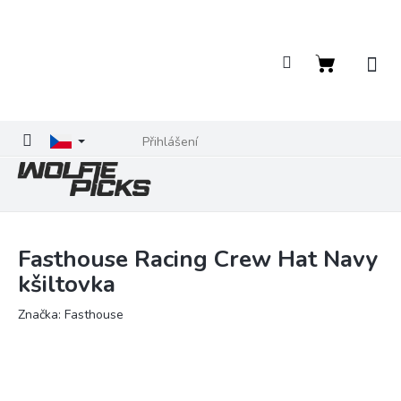
Přejít
na
obsah
Nákupní
košík
Přihlášení
Fasthouse Racing Crew Hat Navy
kšiltovka
Značka:
Fasthouse