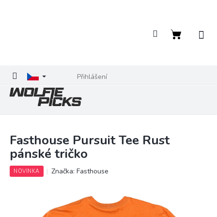
Přejít
na
obsah
Nákupní
košík
Přihlášení
Fasthouse Pursuit Tee Rust
pánské tričko
Značka:
Fasthouse
NOVINKA