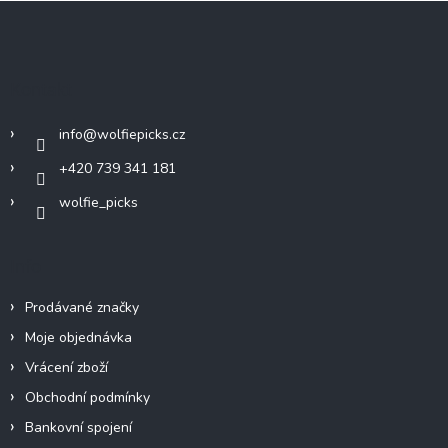
Z
á
p
a
Kontakt
t
í
info
@
wolfiepicks.cz
+420 739 341 181
wolfie_picks
Info
Prodávané značky
Moje objednávka
Vrácení zboží
Obchodní podmínky
Bankovní spojení