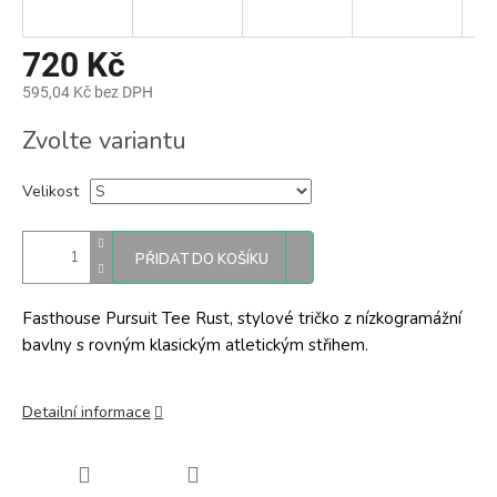
720 Kč
595,04 Kč bez DPH
Měrná
Zvolte variantu
cena:
Velikost
PŘIDAT DO KOŠÍKU
Fasthouse Pursuit Tee Rust, stylové tričko z nízkogramážní
bavlny s rovným klasickým atletickým střihem.
Detailní informace