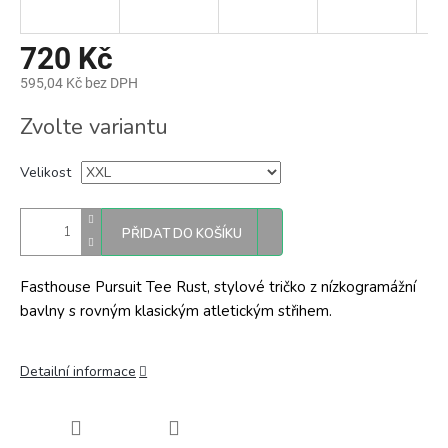
720 Kč
595,04 Kč bez DPH
Měrná
Zvolte variantu
cena:
Velikost
PŘIDAT DO KOŠÍKU
Fasthouse Pursuit Tee Rust, stylové tričko z nízkogramážní
bavlny s rovným klasickým atletickým střihem.
Detailní informace