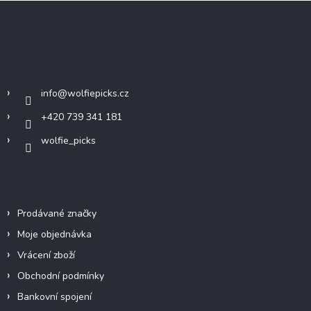
Z
á
p
a
Kontakt
t
í
info
@
wolfiepicks.cz
+420 739 341 181
wolfie_picks
Info
Prodávané značky
Moje objednávka
Vrácení zboží
Obchodní podmínky
Bankovní spojení