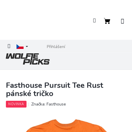
Přejít
na
obsah
Nákupní
košík
Přihlášení
Fasthouse Pursuit Tee Rust
pánské tričko
Značka:
Fasthouse
NOVINKA