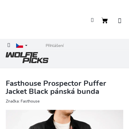
Přejít
na
obsah
Nákupní
košík
Přihlášení
Fasthouse Prospector Puffer
Jacket Black pánská bunda
Značka:
Fasthouse