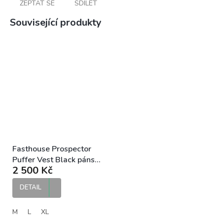
ZEPTAT SE
SDÍLET
Související produkty
Fasthouse Prospector
Puffer Vest Black pánská
2 500 Kč
vesta
DETAIL
M
L
XL