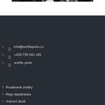
Z
á
p
a
Kontakt
t
í
info
@
wolfiepicks.cz
+420 739 341 181
wolfie_picks
Info
Prodávané značky
Moje objednávka
Vrácení zboží