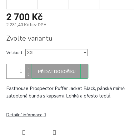
2 700 Kč
2 231,40 Kč bez DPH
Měrná
Zvolte variantu
cena:
Velikost
PŘIDAT DO KOŠÍKU
Fasthouse Prospector Puffer Jacket Black, pánská mírně
zateplená bunda s kapsami. Lehká a přesto teplá.
Detailní informace