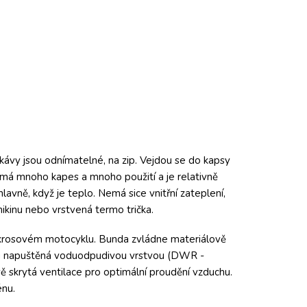
ukávy jsou odnímatelné, na zip. Vejdou se do kapsy
á mnoho kapes a mnoho použití a je relativně
lavně, když je teplo. Nemá sice vnitřní zateplení,
mikinu nebo vrstvená termo trička.
tokrosovém motocyklu. Bunda zvládne materiálově
rchu napuštěná voduodpudivou vrstvou (DWR -
 skrytá ventilace pro optimální proudění vzduchu.
énu.