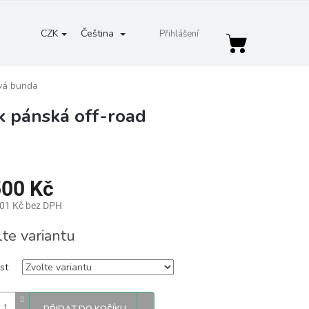
CZK
Čeština
Přihlášení
Nákupní
košík
vá bunda
k pánská off-road
500 Kč
,01 Kč bez DPH
lte variantu
st