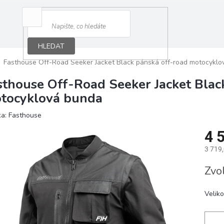
HLEDAT
Fasthouse Off-Road Seeker Jacket Black pánská off-road motocyklo
sthouse Off-Road Seeker Jacket Blac
tocyklová bunda
ka:
Fasthouse
4 
3 719
Měrná
Zvo
cena:
Veliko