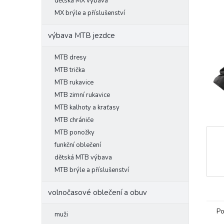
l
dětská MX výbava
MX brýle a příslušenství
výbava MTB jezdce
MTB dresy
MTB trička
MTB rukavice
MTB zimní rukavice
MTB kalhoty a kraťasy
MTB chrániče
MTB ponožky
funkční oblečení
dětská MTB výbava
MTB brýle a příslušenství
volnočasové oblečení a obuv
Po
muži