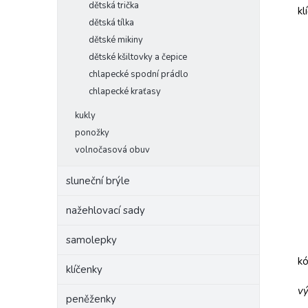
dětská trička
kl
dětská tílka
dětské mikiny
dětské kšiltovky a čepice
chlapecké spodní prádlo
chlapecké kraťasy
kukly
ponožky
volnočasová obuv
sluneční brýle
nažehlovací sady
samolepky
k
klíčenky
vý
peněženky