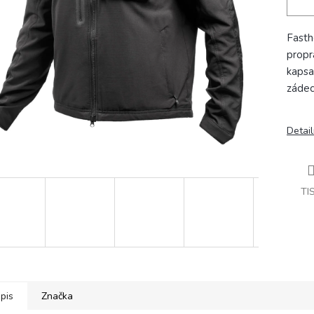
Fasth
propr
kapsa
zádec
Detail
TI
pis
Značka