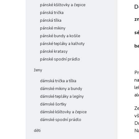
pánské kšiltovky a čepice
D
pánská trička
z
pánská tílka
pánské mikiny
s
pánské bundy a košile
pánské tepláky a kalhoty
b
pánské kraťasy
pánské spodní prádlo
ženy
Pr
na
dámská trička a tílka
le
dámské mikiny a bundy
al
dámské tepláky a legíny
dámské šortky
Ze
dámské kšiltovky a čepice
vš
dámské spodní prádlo
Du
Na
děti