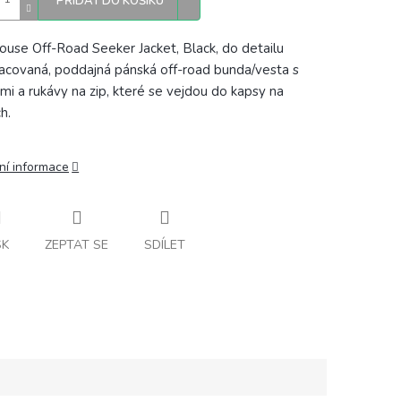
PŘIDAT DO KOŠÍKU
ouse Off-Road Seeker Jacket, Black, do detailu
acovaná, poddajná pánská off-road bunda/vesta s
mi a rukávy na zip, které se vejdou do kapsy na
h.
ní informace
SK
ZEPTAT SE
SDÍLET