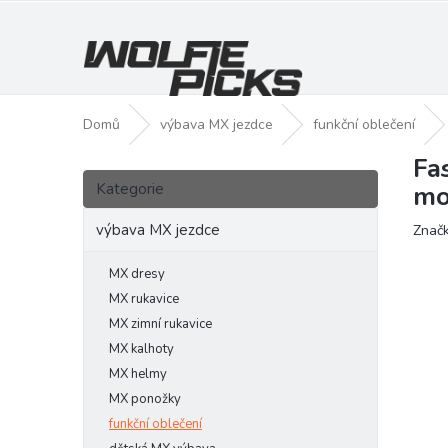
Přejít
na
obsah
Domů
výbava MX jezdce
funkční oblečení
Fa
P
Přeskočit
o
Kategorie
mo
kategorie
s
t
výbava MX jezdce
Znač
r
a
MX dresy
n
MX rukavice
n
MX zimní rukavice
í
MX kalhoty
p
MX helmy
a
MX ponožky
n
funkční oblečení
e