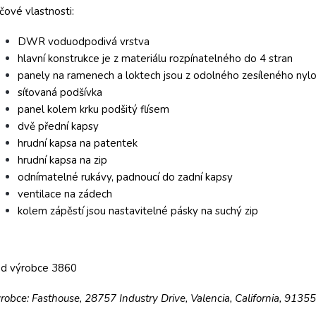
íčové vlastnosti:
DWR voduodpodivá vrstva
hlavní konstrukce je z materiálu rozpínatelného do 4 stran
panely na ramenech a loktech jsou z odolného zesíleného ny
síťovaná podšívka
panel kolem krku podšitý flísem
dvě přední kapsy
hrudní kapsa na patentek
hrudní kapsa na zip
odnímatelné rukávy, padnoucí do zadní kapsy
ventilace na zádech
kolem zápěstí jsou nastavitelné pásky na suchý zip
ód výrobce 3860
robce: Fasthouse, 28757 Industry Drive, Valencia, California, 9135