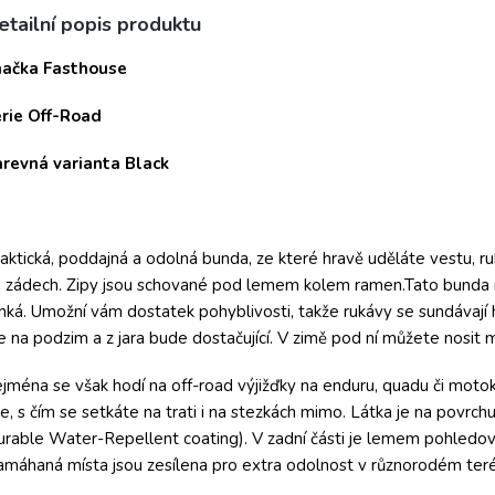
etailní popis produktu
načka Fasthouse
érie Off-Road
arevná varianta Black
aktická, poddajná a odolná bunda, ze které hravě uděláte vestu, r
 zádech. Zipy jsou schované pod lemem kolem ramen.Tato bunda m
hká. Umožní vám dostatek pohyblivosti, takže rukávy se sundávají h
e na podzim a z jara bude dostačující. V zimě pod ní můžete nosit 
jména se však hodí na off-road výjižďky na enduru, quadu či mo
e, s čím se setkáte na trati i na stezkách mimo. Látka je na pov
rable Water-Repellent coating). V zadní části je lemem pohledově
máhaná místa jsou zesílena pro extra odolnost v různorodém ter