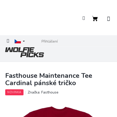
Přejít
na
obsah
Nákupní
košík
Přihlášení
Fasthouse Maintenance Tee
Cardinal pánské tričko
Značka:
Fasthouse
NOVINKA