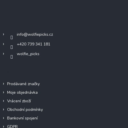
á
p
a
Kontakt
t
í
info
@
wolfiepicks.cz
+420 739 341 181
wolfie_picks
Info
Prodávané značky
Moje objednávka
Vrácení zboží
Obchodní podmínky
Bankovní spojení
GDPR