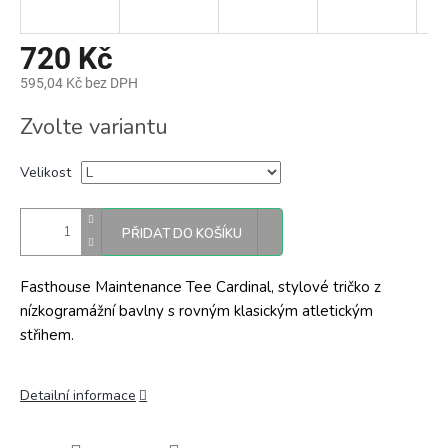
720 Kč
595,04 Kč bez DPH
Měrná
Zvolte variantu
cena:
Velikost
PŘIDAT DO KOŠÍKU
Fasthouse Maintenance Tee Cardinal, stylové tričko z
nízkogramážní bavlny s rovným klasickým atletickým
střihem.
Detailní informace