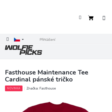
Přejít
na
obsah
Nákupní
košík
Přihlášení
Fasthouse Maintenance Tee
Cardinal pánské tričko
Značka:
Fasthouse
NOVINKA