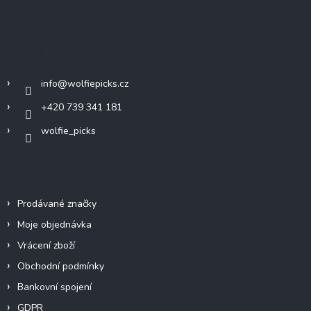
á
p
a
Kontakt
t
í
info
@
wolfiepicks.cz
+420 739 341 181
wolfie_picks
Info
Prodávané značky
Moje objednávka
Vrácení zboží
Obchodní podmínky
Bankovní spojení
GDPR