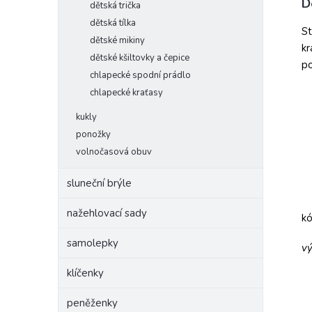
D
dětská trička
dětská tílka
St
dětské mikiny
kr
dětské kšiltovky a čepice
po
chlapecké spodní prádlo
chlapecké kraťasy
kukly
ponožky
volnočasová obuv
sluneční brýle
nažehlovací sady
k
samolepky
vý
klíčenky
peněženky