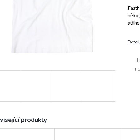
Fasth
nízko
střih
Detail
TI
visející produkty