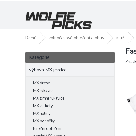
Přejít
na
obsah
Domů
volnočasové oblečení a obuv
muži
Fa
P
Přeskočit
o
Kategorie
kategorie
Znač
s
t
výbava MX jezdce
r
a
MX dresy
n
MX rukavice
n
MX zimní rukavice
í
MX kalhoty
p
MX helmy
a
MX ponožky
n
funkční oblečení
e