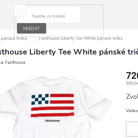
HLEDAT
pánská trička
Fasthouse Liberty Tee White pánské tričko
sthouse Liberty Tee White pánské tri
ka:
Fasthouse
72
595,0
Měrná
Zvo
cena:
Veliko