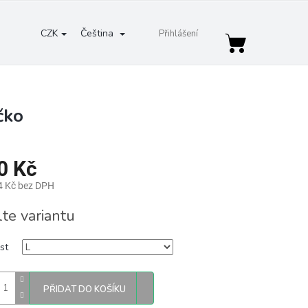
CZK
Čeština
Přihlášení
Nákupní
košík
čko
0 Kč
4 Kč bez DPH
lte variantu
st
PŘIDAT DO KOŠÍKU