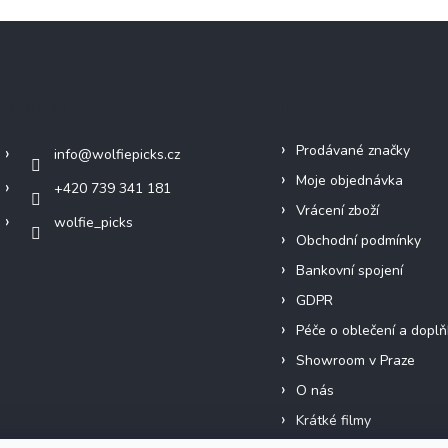
Kontakt
Info
Prodávané značky
info
@
wolfiepicks.cz
Moje objednávka
+420 739 341 181
Vrácení zboží
wolfie_picks
Obchodní podmínky
Bankovní spojení
GDPR
Péče o oblečení a doplň
Showroom v Praze
O nás
Krátké filmy