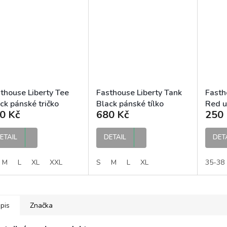
thouse Liberty Tee
Fasthouse Liberty Tank
Fasth
ck pánské tričko
Black pánské tílko
Red u
0 Kč
680 Kč
250 
ETAIL
DETAIL
DET
M
L
XL
XXL
S
M
L
XL
35-38
pis
Značka