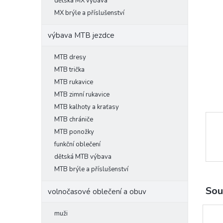
l
dětská MX výbava
MX brýle a příslušenství
výbava MTB jezdce
MTB dresy
MTB trička
MTB rukavice
MTB zimní rukavice
MTB kalhoty a kraťasy
MTB chrániče
MTB ponožky
funkční oblečení
dětská MTB výbava
MTB brýle a příslušenství
Sou
volnočasové oblečení a obuv
muži