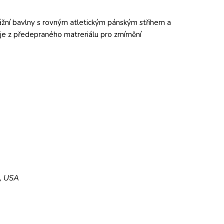
ážní bavlny s rovným atletickým pánským střihem a
 je z předepraného matreriálu pro zmírnění
5, USA