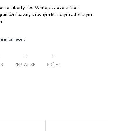
ouse Liberty Tee White, stylové tričko z
gramážní bavlny s rovným klasickým atletickým
em.
ní informace
SK
ZEPTAT SE
SDÍLET