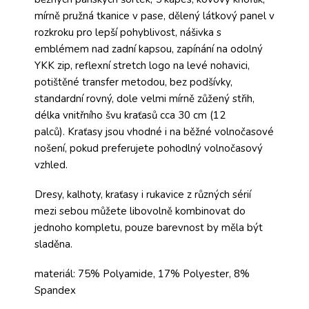
mírně pružná tkanice v pase, dělený látkový panel v
rozkroku pro lepší pohyblivost, nášivka s
emblémem nad zadní kapsou, zapínání na odolný
YKK zip, reflexní stretch logo na levé nohavici,
potištěné transfer metodou, bez podšívky,
standardní rovný, dole velmi mírně zůžený střih,
délka vnitřního švu kraťasů cca 30 cm (12
palců). Kraťasy jsou vhodné i na běžné volnočasové
nošení, pokud preferujete pohodlný volnočasový
vzhled.
Dresy, kalhoty, kraťasy i rukavice z různých sérií
mezi sebou můžete libovolně kombinovat do
jednoho kompletu, pouze barevnost by měla být
sladěna.
materiál: 75% Polyamide, 17% Polyester, 8%
Spandex