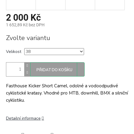
2 000 Kč
1 652,89 Kč bez DPH
Měrná
Zvolte variantu
cena:
Velikost
PŘIDAT DO KOŠÍKU
Fasthouse Kicker Short Camel, odolné a vodoodpudivé
cyklistické kraťasy. Vhodné pro MTB, downhill, BMX a silniční
cyklistiku.
Detailní informace