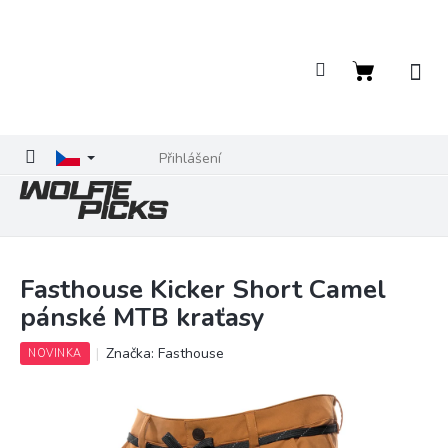
Přejít
na
obsah
Nákupní
košík
Přihlášení
Fasthouse Kicker Short Camel
pánské MTB kraťasy
Značka:
Fasthouse
NOVINKA