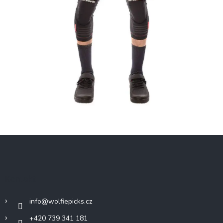
Z
á
p
a
Kontakt
t
í
info
@
wolfiepicks.cz
+420 739 341 181