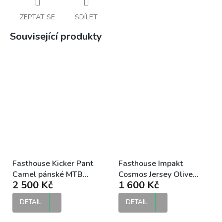
ZEPTAT SE
SDÍLET
Související produkty
Fasthouse Kicker Pant
Fasthouse Impakt
Camel pánské MTB
Cosmos Jersey Olive
2 500 Kč
1 600 Kč
kalhoty
MTB dres
DETAIL
DETAIL