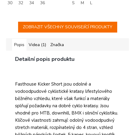
30
32
34
36
S
M
L
ZOBRAZIT VŠECHNY SOUVISEJÍCÍ PRODUKTY
Popis
Videa (1)
Značka
Detailní popis produktu
Fasthouse Kicker Short jsou odolné a
vodoodpudové cyklistické kraťasy lifestylového
běžného vzhledu, které však funkcí a materiály
splňují požadavky na dobré cyklo kraťasy. Jsou
vhodné pro MTB, downhill, BMX i silniční cyklistiku.
Klíčové vlastnosti zahrnují: odolný vodoodpudivý
stretch materiál, rozpínatelný do 4 stran, vzhled
běžných pánských šortek, 5 kapes, kovový knoflík,