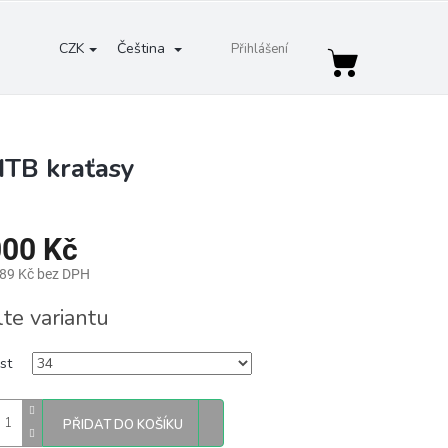
CZK
Čeština
Přihlášení
Nákupní
košík
MTB kraťasy
000 Kč
,89 Kč bez DPH
lte variantu
st
PŘIDAT DO KOŠÍKU