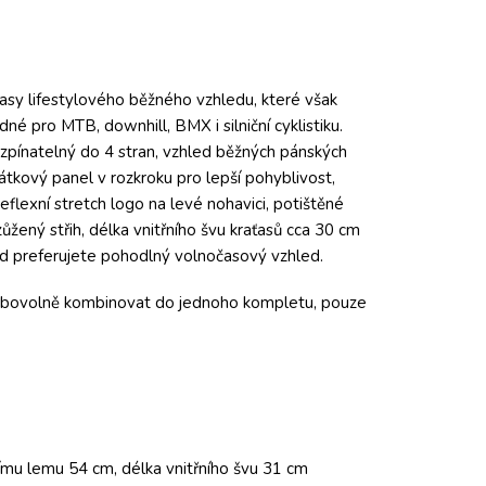
asy lifestylového běžného vzhledu, které však
né pro MTB, downhill, BMX i silniční cyklistiku.
ozpínatelný do 4 stran, vzhled běžných pánských
látkový panel v rozkroku pro lepší pohyblivost,
flexní stretch logo na levé nohavici, potištěné
ůžený střih, délka vnitřního švu kraťasů cca 30 cm
pokud preferujete pohodlný volnočasový vzhled.
e libovolně kombinovat do jednoho kompletu, pouze
ímu lemu 54 cm, délka vnitřního švu 31 cm