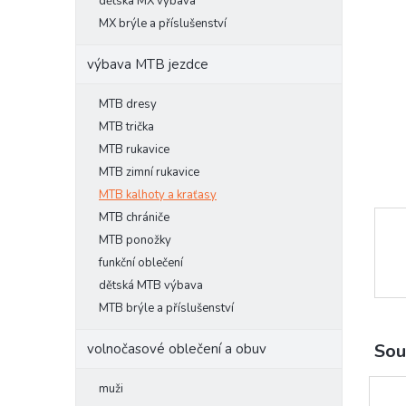
l
dětská MX výbava
MX brýle a příslušenství
výbava MTB jezdce
MTB dresy
MTB trička
MTB rukavice
MTB zimní rukavice
MTB kalhoty a kraťasy
MTB chrániče
MTB ponožky
funkční oblečení
dětská MTB výbava
MTB brýle a příslušenství
Sou
volnočasové oblečení a obuv
muži