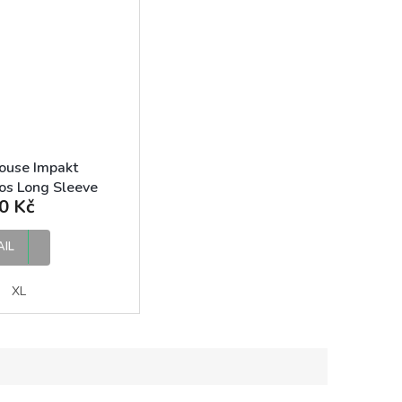
ouse Impakt
s Long Sleeve
0 Kč
y Olive DH dres
AIL
XL