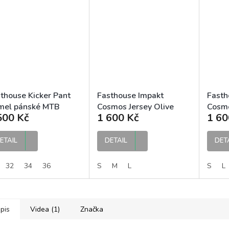
thouse Kicker Pant
Fasthouse Impakt
Fasth
mel pánské MTB
Cosmos Jersey Olive
Cosmo
500 Kč
1 600 Kč
1 60
hoty
MTB dres
Jerse
ETAIL
DETAIL
DET
32
34
36
S
M
L
S
L
pis
Videa (1)
Značka