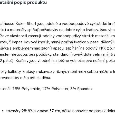
etailní popis produktu
sthouse Kicker Short jsou odolné a vodoodpudové cyklistické krať
nkcí a materiály splňují požadavky na dobré cyklo kraťasy. Jsou vhod
íčové vlastnosti zahrnují: odolný vodoodpudivý stretch materiál, r
rtek, 5 kapes, kovový knoflík, mírně pružná tkanice v pase, dělený 
šivka s emblémem nad zadní kapsou, zapínání na odolný YKK zip, re
ansfer metodou, bez podšívky, standardní rovný, dole velmi mírně z
2 palců). Kraťasy jsou vhodné i na běžné volnočasové nošení, 
esy, kalhoty, kraťasy i rukavice z různých sérií mezi sebou můžet
revnost by měla být sladěna.
ateriál: 75% Polyamide, 17% Polyester, 8% Spandex
rozměry 28: šířka v pase 37 cm, délka nohavice od pasu k doln