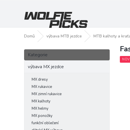
Přejít
na
obsah
Domů
výbava MTB jezdce
MTB kalhoty a krať
Fa
P
Přeskočit
o
Kategorie
kategorie
s
NOV
t
výbava MX jezdce
r
a
MX dresy
n
MX rukavice
n
MX zimní rukavice
í
MX kalhoty
p
MX helmy
a
MX ponožky
n
funkční oblečení
e