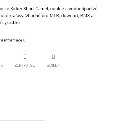
ouse Kicker Short Camel, odolné a vodoodpudivé
stické kraťasy. Vhodné pro MTB, downhill, BMX a
ní cyklistiku.
ní informace
SK
ZEPTAT SE
SDÍLET