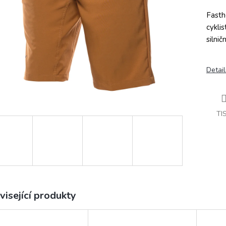
Fasth
cykli
silnič
Detail
TI
visející produkty