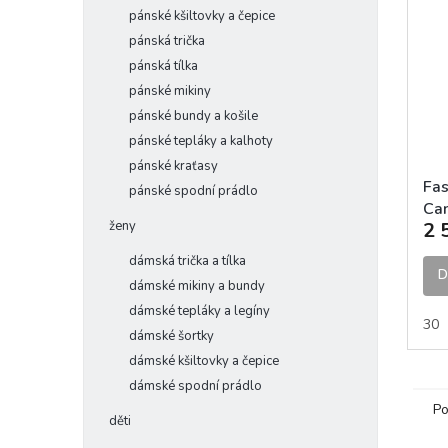
pánské kšiltovky a čepice
pánská trička
pánská tílka
pánské mikiny
pánské bundy a košile
pánské tepláky a kalhoty
pánské kraťasy
Fas
pánské spodní prádlo
Ca
ženy
2 
kal
dámská trička a tílka
D
dámské mikiny a bundy
dámské tepláky a legíny
30
dámské šortky
dámské kšiltovky a čepice
dámské spodní prádlo
Po
děti