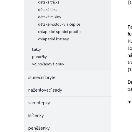
D
dětská trička
dětská tílka
dětské mikiny
dětské kšiltovky a čepice
Fa
chlapecké spodní prádlo
fu
chlapecké kraťasy
Kl
šo
kukly
ná
ponožky
tr
volnočasová obuv
(1
sluneční brýle
Dr
ba
nažehlovací sady
m
samolepky
klíčenky
peněženky