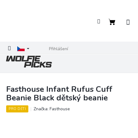
Přejít
na
obsah
Nákupní
košík
Přihlášení
Fasthouse Infant Rufus Cuff
Beanie Black dětský beanie
Značka:
Fasthouse
PRO DĚTI