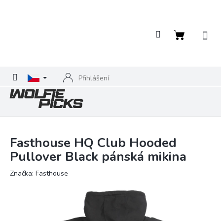
Přejít
na
obsah
Nákupní
košík
Přihlášení
Fasthouse HQ Club Hooded
Pullover Black pánská mikina
Značka:
Fasthouse