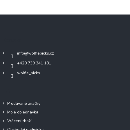
Z
á
p
a
Kontakt
t
í
info
@
wolfiepicks.cz
+420 739 341 181
wolfie_picks
Info
Prodávané značky
Moje objednávka
Vrácení zboží
Obchodní podmínky