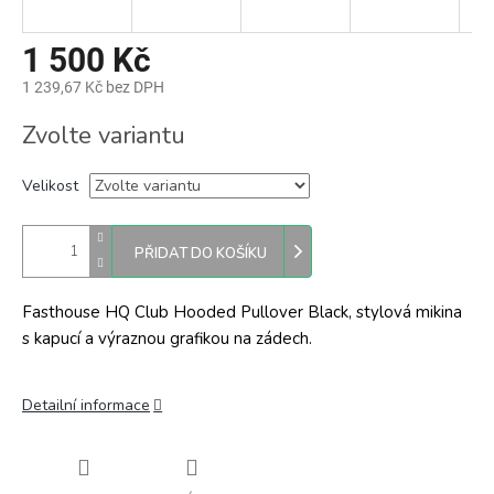
1 500 Kč
1 239,67 Kč bez DPH
Měrná
Zvolte variantu
cena:
Velikost
PŘIDAT DO KOŠÍKU
Fasthouse HQ Club Hooded Pullover Black, stylová mikina
s kapucí a výraznou grafikou na zádech.
Detailní informace