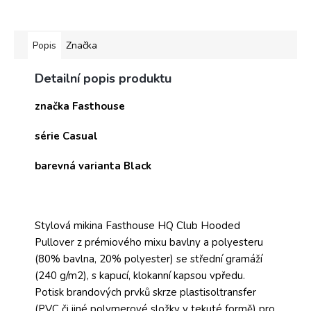
Popis
Značka
Detailní popis produktu
značka Fasthouse
série Casual
barevná varianta Black
Stylová mikina Fasthouse HQ Club Hooded
Pullover z prémiového mixu bavlny a polyesteru
(80% bavlna, 20% polyester) se střední gramáží
(240 g/m2), s kapucí, klokanní kapsou vpředu.
Potisk brandových prvků skrze plastisoltransfer
(PVC či jiné polymerové složky v tekuté formě) pro