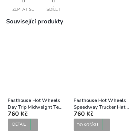
ZEPTAT SE
SDÍLET
Související produkty
Fasthouse Hot Wheels
Fasthouse Hot Wheels
Day Trip Midweight Tee
Speedway Trucker Hat
760 Kč
760 Kč
pánské tričko
kšiltovka
DETAIL
DO KOŠÍKU