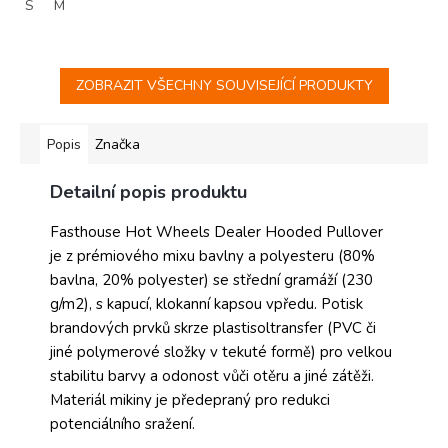
S
M
ZOBRAZIT VŠECHNY SOUVISEJÍCÍ PRODUKTY
Popis
Značka
Detailní popis produktu
Fasthouse Hot Wheels Dealer Hooded Pullover
je z prémiového mixu bavlny a polyesteru (80%
bavlna, 20% polyester) se střední gramáží (230
g/m2), s kapucí, klokanní kapsou vpředu. Potisk
brandových prvků skrze plastisoltransfer (PVC či
jiné polymerové složky v tekuté formě) pro velkou
stabilitu barvy a odonost vůči otěru a jiné zátěži.
Materiál mikiny je předepraný pro redukci
potenciálního sražení.