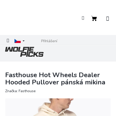
Přejít
na
obsah
Nákupní
košík
Přihlášení
Fasthouse Hot Wheels Dealer
Hooded Pullover pánská mikina
Značka:
Fasthouse