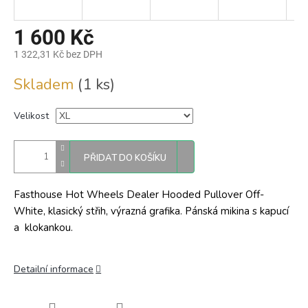
1 600 Kč
1 322,31 Kč bez DPH
Měrná
Skladem
(1 ks)
cena:
Velikost
PŘIDAT DO KOŠÍKU
Fasthouse Hot Wheels Dealer Hooded Pullover Off-
White, klasický střih, výrazná grafika. Pánská mikina s kapucí
a klokankou.
Detailní informace