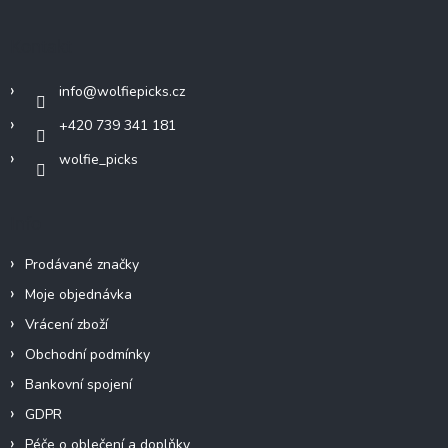
p
a
Kontakt
t
í
info
@
wolfiepicks.cz
+420 739 341 181
wolfie_picks
Info
Prodávané značky
Moje objednávka
Vrácení zboží
Obchodní podmínky
Bankovní spojení
GDPR
Péče o oblečení a doplňky