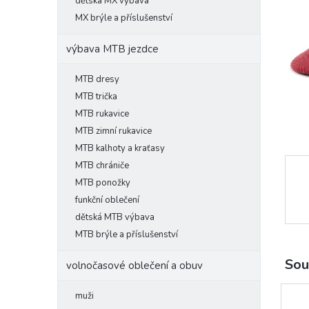
l
dětská MX výbava
MX brýle a příslušenství
výbava MTB jezdce
MTB dresy
MTB trička
MTB rukavice
MTB zimní rukavice
MTB kalhoty a kraťasy
MTB chrániče
MTB ponožky
funkční oblečení
dětská MTB výbava
MTB brýle a příslušenství
Sou
volnočasové oblečení a obuv
muži