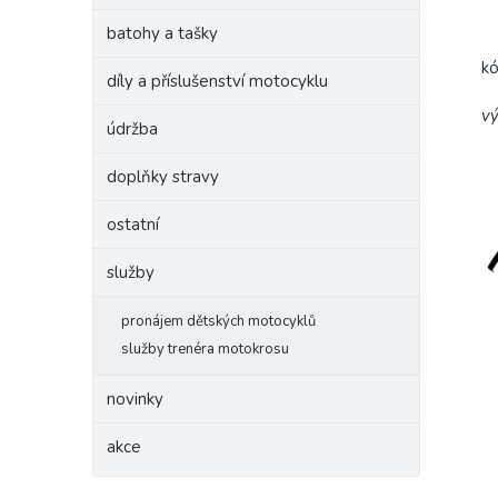
batohy a tašky
k
díly a příslušenství motocyklu
vý
údržba
doplňky stravy
ostatní
služby
pronájem dětských motocyklů
služby trenéra motokrosu
novinky
akce