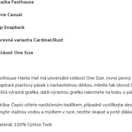
načka Fasthouse
érie Casual
yp Snapback
arevná varianta Cardinal/Rust
elikost One Size
sthouse Haste Hat má universální velikost One Size, rovný pevný kš
apback plastový pásek s nastavitelnou délkou, měníte tak obvod 
šitá výrazná grafika, další výraznou grafiku naleznete na boku, u 
ržba: Čepici otřete navlhčeným hadříkem, případně vystříkejte des
yjte vlažnou vodou a mýdlem v ruce, nechte okapat a poté důkl
teriál: 100% Cotton Twill