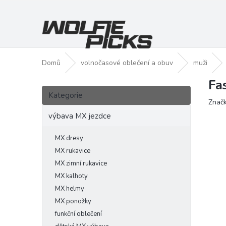
Přejít
na
obsah
Domů
volnočasové oblečení a obuv
muži
Fa
P
Přeskočit
o
Kategorie
kategorie
Znač
s
t
výbava MX jezdce
r
a
MX dresy
n
MX rukavice
n
MX zimní rukavice
í
MX kalhoty
p
MX helmy
a
MX ponožky
n
funkční oblečení
e