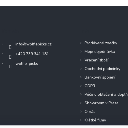
Kontakt
Info
Prodávané značky
info
@
wolfiepicks.cz
Moje objednávka
+420 739 341 181
Vrácení zboží
wolfie_picks
Obchodní podmínky
Bankovní spojení
GDPR
Péče o oblečení a doplň
Showroom v Praze
O nás
Krátké filmy