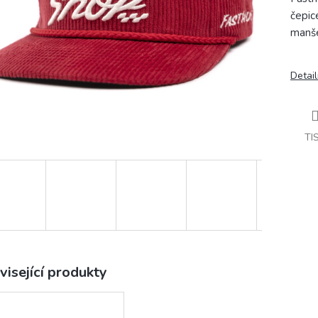
čepic
manše
Detail
TI
visející produkty