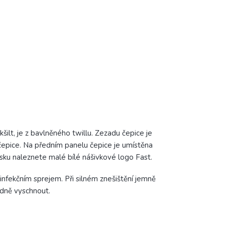
ilt, je z bavlněného twillu. Zezadu čepice je
čepice. Na předním panelu čepice je umístěna
pásku naleznete malé bílé nášivkové logo Fast.
infekčním sprejem. Při silném znešištění jemně
adně vyschnout.