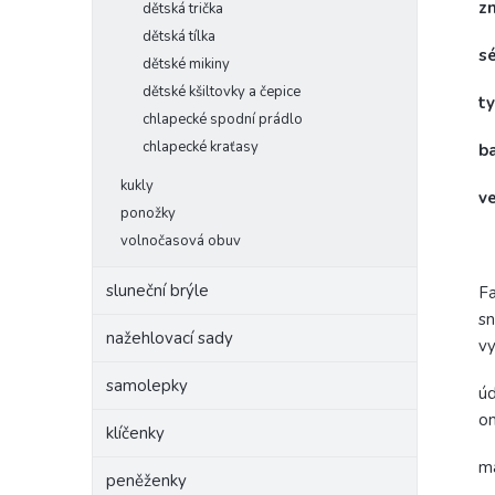
z
dětská trička
dětská tílka
s
dětské mikiny
dětské kšiltovky a čepice
t
chlapecké spodní prádlo
chlapecké kraťasy
b
kukly
v
ponožky
volnočasová obuv
sluneční brýle
Fa
sn
nažehlovací sady
vy
samolepky
úd
om
klíčenky
ma
peněženky