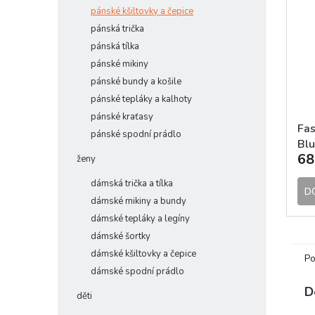
pánské kšiltovky a čepice
pánská trička
pánská tílka
pánské mikiny
pánské bundy a košile
pánské tepláky a kalhoty
pánské kraťasy
Fas
pánské spodní prádlo
Blu
68
ženy
dámská trička a tílka
D
dámské mikiny a bundy
dámské tepláky a legíny
dámské šortky
dámské kšiltovky a čepice
Po
dámské spodní prádlo
D
děti