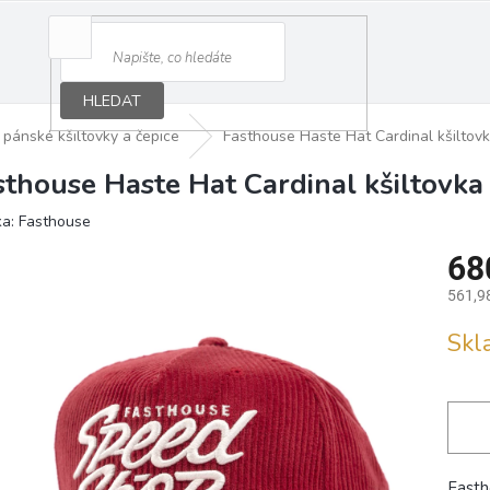
HLEDAT
pánské kšiltovky a čepice
Fasthouse Haste Hat Cardinal kšiltov
sthouse Haste Hat Cardinal kšiltovka
ka:
Fasthouse
68
561,9
Měrná
Sk
cena:
Fasth