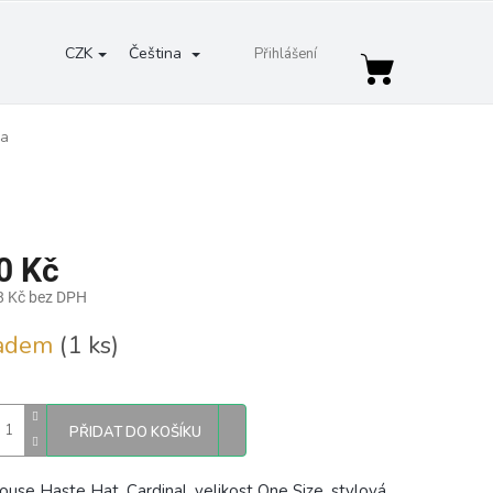
CZK
Čeština
Přihlášení
Nákupní
košík
ka
0 Kč
8 Kč bez DPH
ladem
(1 ks)
PŘIDAT DO KOŠÍKU
ouse Haste Hat, Cardinal,
velikost One Size, stylová