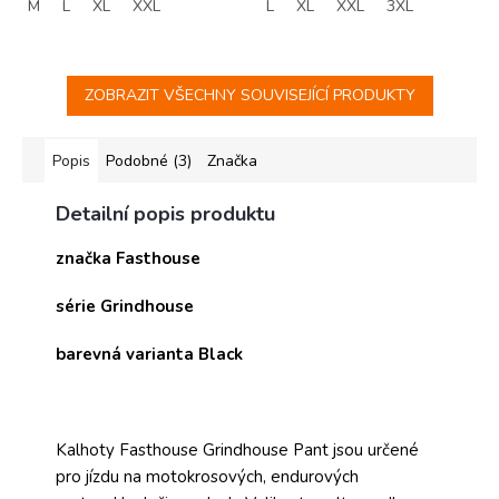
M
L
XL
XXL
L
XL
XXL
3XL
ZOBRAZIT VŠECHNY SOUVISEJÍCÍ PRODUKTY
Popis
Podobné (3)
Značka
Detailní popis produktu
značka Fasthouse
série Grindhouse
barevná varianta Black
Kalhoty Fasthouse Grindhouse Pant jsou určené
pro jízdu na motokrosových, endurových