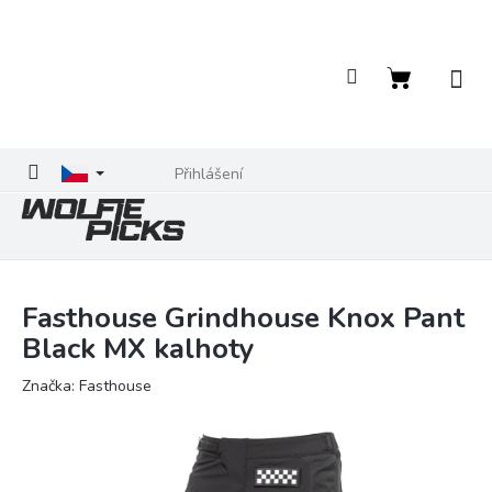
Přejít
na
obsah
Nákupní
košík
Přihlášení
Fasthouse Grindhouse Knox Pant
Black MX kalhoty
Značka:
Fasthouse