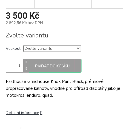
3 500 Kč
2 892,56 Kč bez DPH
Měrná
Zvolte variantu
cena:
Velikost
PŘIDAT DO KOŠÍKU
Fasthouse Grindhouse Knox Pant Black, prémiové
propracované kalhoty, vhodné pro offroad disciplíny jako je
motokros, enduro, quad.
Detailní informace