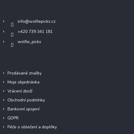
a
Kontakt
t
í
info
@
wolfiepicks.cz
+420 739 341 181
wolfie_picks
Info
Prodávané značky
Moje objednávka
Vrácení zboží
Obchodní podmínky
Bankovní spojení
GDPR
Péče o oblečení a doplňky