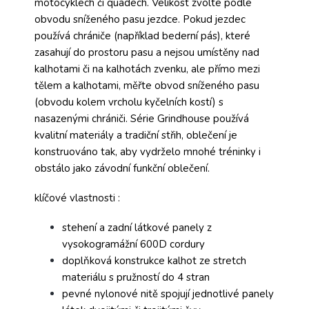
motocyklech či quadech. Velikost zvolte podle
obvodu sníženého pasu jezdce. Pokud jezdec
používá chrániče (například bederní pás), které
zasahují do prostoru pasu a nejsou umístěny nad
kalhotami či na kalhotách zvenku, ale přímo mezi
tělem a kalhotami, měřte obvod sníženého pasu
(obvodu kolem vrcholu kyčelních kostí) s
nasazenými chrániči. Série Grindhouse používá
kvalitní materiály a tradiční střih, oblečení je
konstruováno tak, aby vydrželo mnohé tréninky i
obstálo jako závodní funkční oblečení.
klíčové vlastnosti :
stehení a zadní látkové panely z
vysokogramážní 600D cordury
doplňková konstrukce kalhot ze stretch
materiálu s pružností do 4 stran
pevné nylonové nitě spojují jednotlivé panely