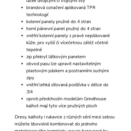
látek dvojitými či trojitými švy
brandová označení aplikovaná TPR
technologií
kolenní panely pružné do 4 stran
horní pánevní panel pružný do 4 stran
vnitřní kolenní panely z pravé nepískované
kůže, pro vyšší či vícečetnou zátěž včetně
tepelné
zip překryt látkovým panelem
obvod pasu lze upravit nastavitelným
plastovým páskem a postranními suchými
zipy
vnitřní lehká síťovaná podšívka v délce do
3/4
oproti předchozím modelům Grindhouse
kalhot mají tyto více pružných ploch
Dresy, kalhoty i rukavice z různých sérií mezi sebou
můžete libovolně kombinovat do jednoho