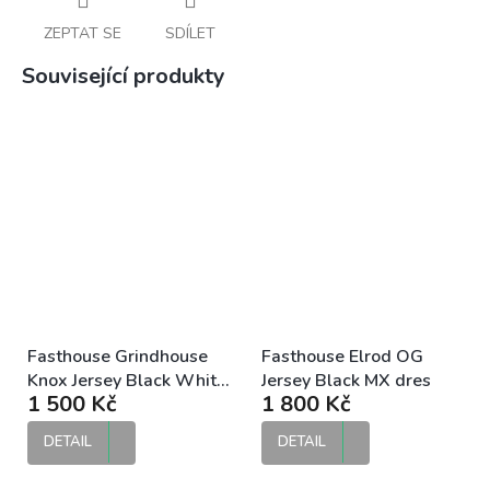
ZEPTAT SE
SDÍLET
Související produkty
Fasthouse Grindhouse
Fasthouse Elrod OG
Knox Jersey Black White
Jersey Black MX dres
1 500 Kč
1 800 Kč
MX dres
DETAIL
DETAIL