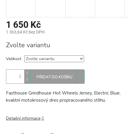
1 650 Kč
1 363,64 Kč bez DPH
Měrná
Zvolte variantu
cena:
Velikost
PŘIDAT DO KOŠÍKU
Fasthouse Grindhouse Hot Wheels Jersey, Electric Blue,
kvalitní motokrosový dres propracovaného střihu.
Detailní informace