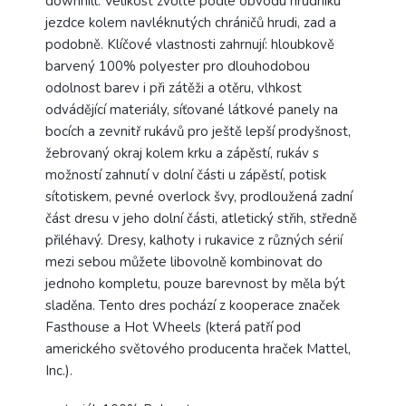
downhill. Velikost zvolte podle obvodu hrudníku
jezdce kolem navléknutých chráničů hrudi, zad a
podobně. Klíčové vlastnosti zahrnují: hloubkově
barvený 100% polyester pro dlouhodobou
odolnost barev i při zátěži a otěru, vlhkost
odvádějící materiály, síťované látkové panely na
bocích a zevnitř rukávů pro ještě lepší prodyšnost,
žebrovaný okraj kolem krku a zápěstí, rukáv s
možností zahnutí v dolní části u zápěstí, potisk
sítotiskem, pevné overlock švy, prodloužená zadní
část dresu v jeho dolní části, atletický střih, středně
přiléhavý. Dresy, kalhoty i rukavice z různých sérií
mezi sebou můžete libovolně kombinovat do
jednoho kompletu, pouze barevnost by měla být
sladěna. Tento dres
pochází z kooperace značek
Fasthouse a Hot Wheels (
která patří pod
amerického světového producenta hraček Mattel,
Inc.).