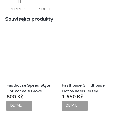
ZEPTAT SE
SDÍLET
Související produkty
Fasthouse Speed Style
Fasthouse Grindhouse
Hot Wheels Glove
Hot Wheels Jersey
800 Kč
1 650 Kč
Electric Blue MX
White Black MX dres
rukavice
DETAIL
DETAIL