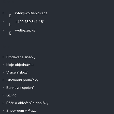
Kontakt
t
í
info
@
wolfiepicks.cz
+420 739 341 181
wolfie_picks
Info
Prodávané značky
Moje objednávka
Vrácení zboží
Obchodní podmínky
Bankovní spojení
GDPR
Péče o oblečení a doplňky
Showroom v Praze