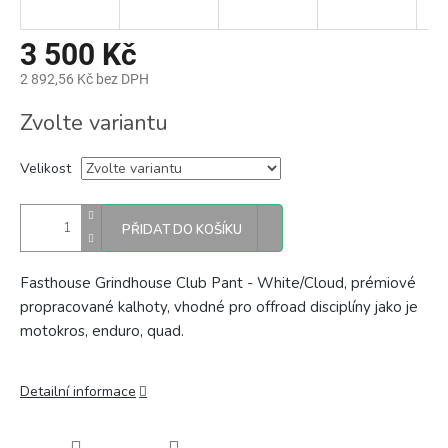
3 500 Kč
2 892,56 Kč bez DPH
Měrná
Zvolte variantu
cena:
Velikost
PŘIDAT DO KOŠÍKU
Fasthouse Grindhouse Club Pant - White/Cloud, prémiové
propracované kalhoty, vhodné pro offroad disciplíny jako je
motokros, enduro, quad.
Detailní informace