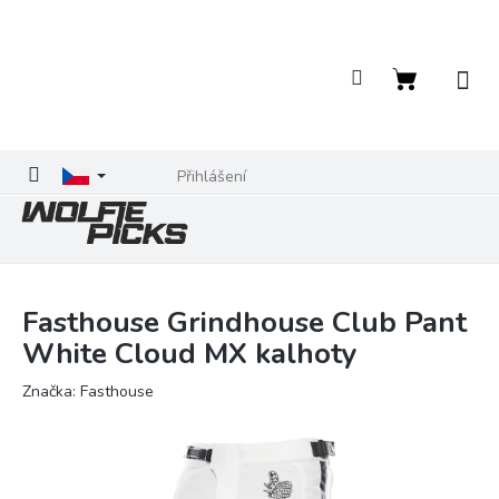
Přejít
na
obsah
Nákupní
košík
Přihlášení
Fasthouse Grindhouse Club Pant
White Cloud MX kalhoty
Značka:
Fasthouse