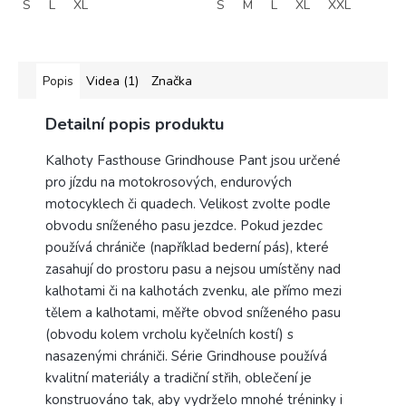
S
L
XL
S
M
L
XL
XXL
Popis
Videa (1)
Značka
Detailní popis produktu
Kalhoty Fasthouse Grindhouse Pant jsou určené
pro jízdu na motokrosových, endurových
motocyklech či quadech. Velikost zvolte podle
obvodu sníženého pasu jezdce. Pokud jezdec
používá chrániče (například bederní pás), které
zasahují do prostoru pasu a nejsou umístěny nad
kalhotami či na kalhotách zvenku, ale přímo mezi
tělem a kalhotami, měřte obvod sníženého pasu
(obvodu kolem vrcholu kyčelních kostí) s
nasazenými chrániči. Série Grindhouse používá
kvalitní materiály a tradiční střih, oblečení je
konstruováno tak, aby vydrželo mnohé tréninky i