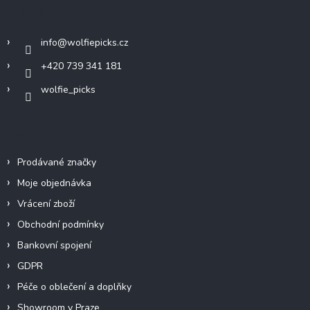
a
Kontakt
t
í
info
@
wolfiepicks.cz
+420 739 341 181
wolfie_picks
Info
Prodávané značky
Moje objednávka
Vrácení zboží
Obchodní podmínky
Bankovní spojení
GDPR
Péče o oblečení a doplňky
Showroom v Praze