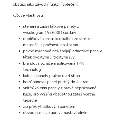
obstálo jako závodní funkční oblečení.
klíčové vlastnosti :
stehení a zadní látkové panely z
vysokogramážní 600D cordury
doplňková konstrukce kalhot ze stretch
materiálu s pružností do 4 stran
pevné nylonové nitě spojují jednotlivé panely
látek dvojitými či trojitými švy
brandová označení aplikovaná TPR
technologií
kolenní panely pružné do 4 stran
horní pánevní panel pružný do 4 stran
vnitřní kolenní panely z pravé nepískované
kůže, pro vyšší či vícečetnou zátěž včetně
tepelné
zip překryt látkovým panelem
obvod pasu lze upravit nastavitelným