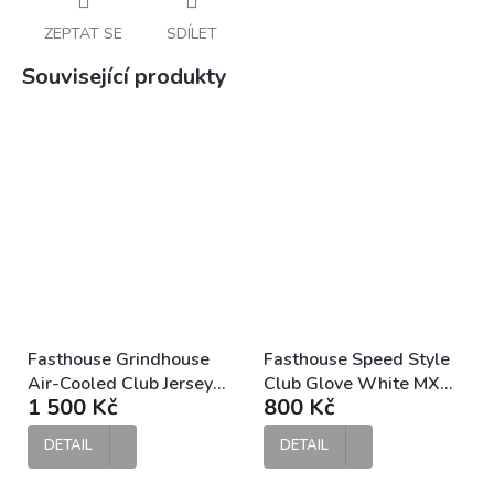
ZEPTAT SE
SDÍLET
Související produkty
Fasthouse Grindhouse
Fasthouse Speed Style
Air-Cooled Club Jersey
Club Glove White MX
1 500 Kč
800 Kč
White Cloud MX dres
rukavice
DETAIL
DETAIL