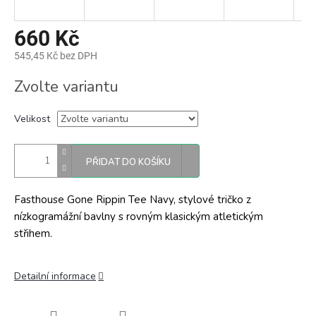
660 Kč
545,45 Kč bez DPH
Měrná
Zvolte variantu
cena:
Velikost
PŘIDAT DO KOŠÍKU
Fasthouse Gone Rippin Tee Navy, stylové tričko z
nízkogramážní bavlny s rovným klasickým atletickým
střihem.
Detailní informace