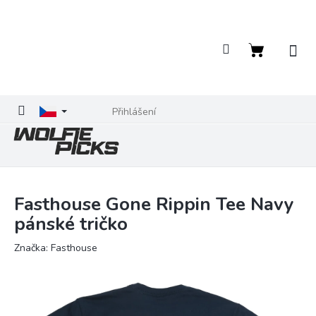
Přejít
na
obsah
Nákupní
košík
Přihlášení
Fasthouse Gone Rippin Tee Navy
pánské tričko
Značka:
Fasthouse