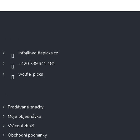
Z
á
p
a
Kontakt
t
í
info
@
wolfiepicks.cz
+420 739 341 181
wolfie_picks
Info
Prodávané značky
Moje objednávka
Vrácení zboží
Obchodní podmínky