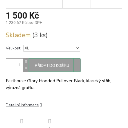
1 500 Kč
1 239,67 Kč bez DPH
Měrná
Skladem
(3 ks)
cena:
Velikost
PŘIDAT DO KOŠÍKU
Fasthouse Glory Hooded Pullover Black, klasický střih,
výrazná grafika.
Detailní informace