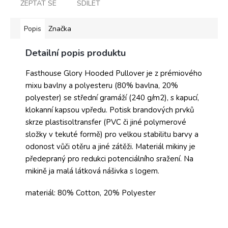
ZEPTAT SE
SDÍLET
Popis
Značka
Detailní popis produktu
Fasthouse Glory Hooded Pullover je z prémiového
mixu bavlny a polyesteru (80% bavlna, 20%
polyester) se střední gramáží (240 g/m2), s kapucí,
klokanní kapsou vpředu. Potisk brandových prvků
skrze plastisoltransfer (PVC či jiné polymerové
složky v tekuté formě) pro velkou stabilitu barvy a
odonost vůči otěru a jiné zátěži. Materiál mikiny je
předepraný pro redukci potenciálního sražení. Na
mikině ja malá látková nášivka s logem.
materiál: 80% Cotton, 20% Polyester