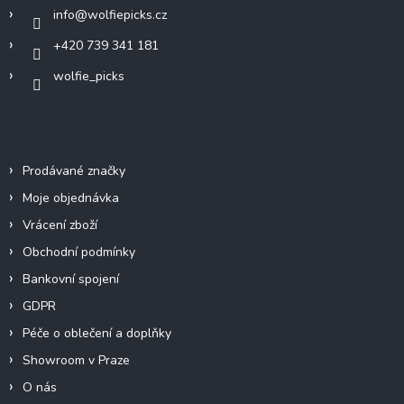
í
info
@
wolfiepicks.cz
+420 739 341 181
wolfie_picks
Info
Prodávané značky
Moje objednávka
Vrácení zboží
Obchodní podmínky
Bankovní spojení
GDPR
Péče o oblečení a doplňky
Showroom v Praze
O nás