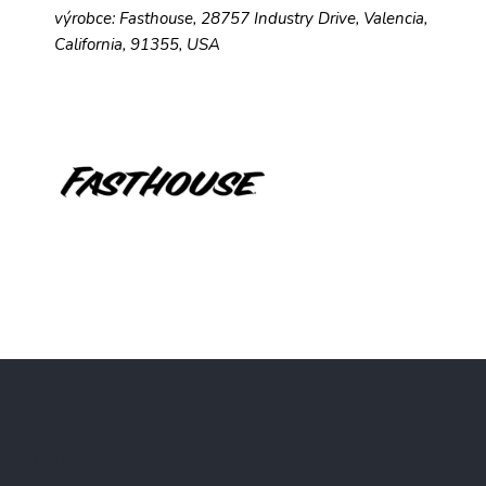
výrobce: Fasthouse, 28757 Industry Drive, Valencia,
California, 91355, USA
Z
á
p
a
Kontakt
t