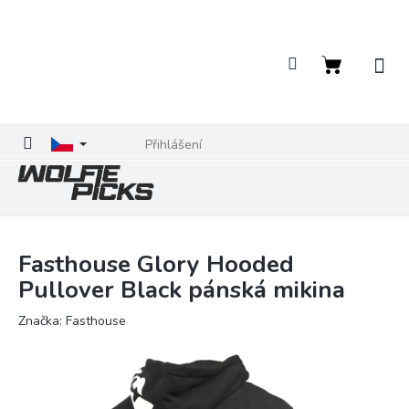
Přejít
na
obsah
Nákupní
košík
Přihlášení
Fasthouse Glory Hooded
Pullover Black pánská mikina
Značka:
Fasthouse