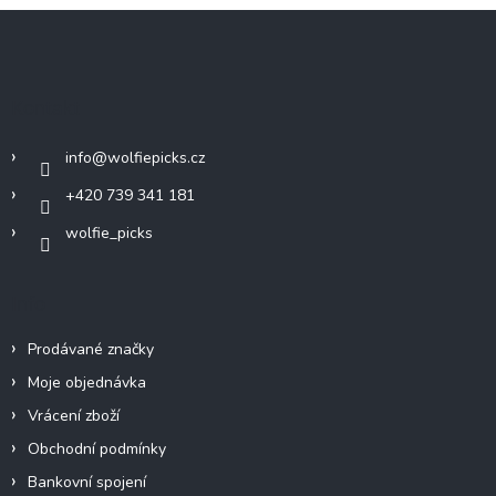
Z
á
p
a
Kontakt
t
í
info
@
wolfiepicks.cz
+420 739 341 181
wolfie_picks
Info
Prodávané značky
Moje objednávka
Vrácení zboží
Obchodní podmínky
Bankovní spojení