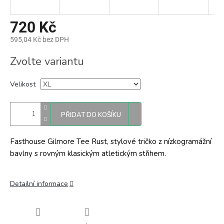
720 Kč
595,04 Kč bez DPH
Měrná
Zvolte variantu
cena:
Velikost
PŘIDAT DO KOŠÍKU
Fasthouse Gilmore Tee Rust, stylové tričko z nízkogramážní
bavlny s rovným klasickým atletickým střihem.
Detailní informace