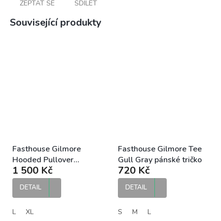
ZEPTAT SE
SDÍLET
Související produkty
Fasthouse Gilmore
Fasthouse Gilmore Tee
Hooded Pullover
Gull Gray pánské tričko
1 500 Kč
720 Kč
Chestnut pánská mikina
DETAIL
DETAIL
L
XL
S
M
L