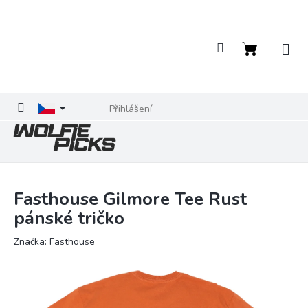
Přejít
na
obsah
Nákupní
košík
Přihlášení
Fasthouse Gilmore Tee Rust
pánské tričko
Značka:
Fasthouse