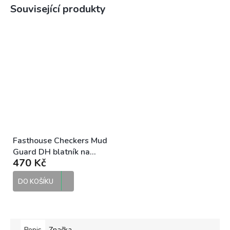
Související produkty
Fasthouse Checkers Mud
Guard DH blatník na
470 Kč
kolo
DO KOŠÍKU
Popis
Značka