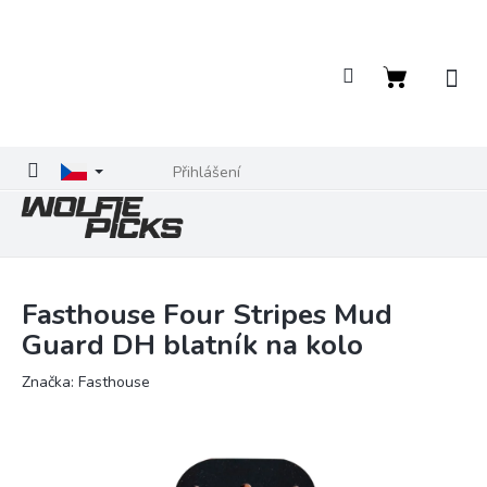
Přejít
na
obsah
Nákupní
košík
Přihlášení
Fasthouse Four Stripes Mud
Guard DH blatník na kolo
Značka:
Fasthouse